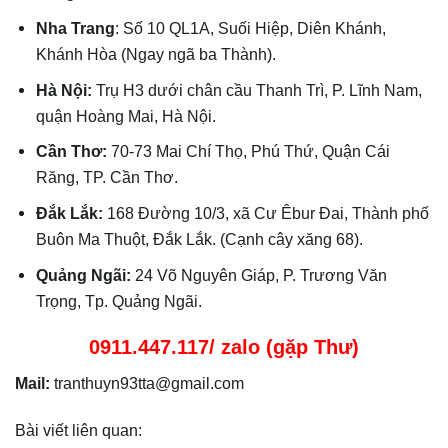
Nha Trang
: Số 10 QL1A, Suối Hiệp, Diên Khánh,
Khánh Hòa (Ngay ngã ba Thành).
Hà Nội:
Trụ H3 dưới chân cầu Thanh Trì, P. Lĩnh Nam,
quận Hoàng Mai, Hà Nội.
Cần Thơ:
70-73 Mai Chí Thọ, Phú Thứ, Quận Cái
Răng, TP. Cần Thơ.
Đắk Lắk:
168 Đường 10/3, xã Cư Êbur Đai, Thành phố
Buôn Ma Thuột, Đắk Lắk. (Cạnh cây xăng 68).
Quảng Ngãi:
24 Võ Nguyên Giáp, P. Trương Văn
Trọng, Tp. Quảng Ngãi.
0911.447.117/ zalo (gặp Thư)
Mail:
tranthuyn93tta@gmail.com
Bài viết liên quan: