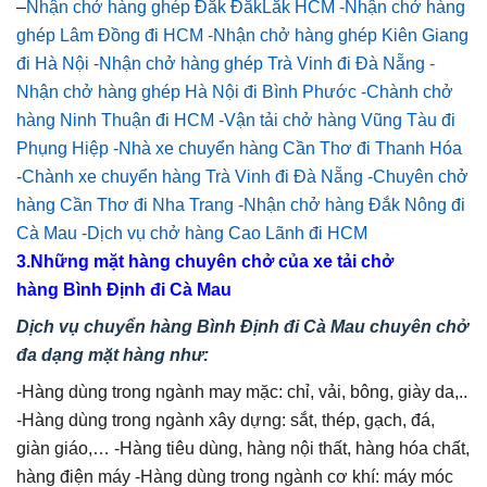
–
Nhận chở hàng ghép Đắk ĐắkLắk HCM
-Nhận chở hàng
ghép Lâm Đồng đi HCM
-Nhận chở hàng ghép Kiên Giang
đi Hà Nội
-Nhận chở hàng ghép Trà Vinh đi Đà Nẵng
-
Nhận chở hàng ghép Hà Nội đi Bình Phước
-Chành chở
hàng Ninh Thuận đi HCM
-Vận tải chở hàng Vũng Tàu đi
Phụng Hiệp
-Nhà xe chuyển hàng Cần Thơ đi Thanh Hóa
-Chành xe chuyển hàng Trà Vinh đi Đà Nẵng
-Chuyên chở
hàng Cần Thơ đi Nha Trang
-Nhận chở hàng Đắk Nông đi
Cà Mau
-Dịch vụ chở hàng Cao Lãnh đi HCM
3.Những mặt hàng chuyên chở của xe tải chở
hàng Bình Định đi Cà Mau
Dịch vụ chuyển hàng Bình Định đi Cà Mau
chuyên chở
đa dạng mặt hàng như:
-Hàng dùng trong ngành may mặc: chỉ, vải, bông, giày da,..
-Hàng dùng trong ngành xây dựng: sắt, thép, gạch, đá,
giàn giáo,… -Hàng tiêu dùng, hàng nội thất, hàng hóa chất,
hàng điện máy -Hàng dùng trong ngành cơ khí: máy móc