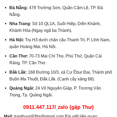
Đà Nẵng:
479 Trường Sơn, Quận Cẩm Lệ, TP. Đà
Nẵng.
Nha Trang
: Số 10 QL1A, Suối Hiệp, Diên Khánh,
Khánh Hòa (Ngay ngã ba Thành).
Hà Nội:
Trụ H3 dưới chân cầu Thanh Trì, P. Lĩnh Nam,
quận Hoàng Mai, Hà Nội.
Cần Thơ:
70-73 Mai Chí Thọ, Phú Thứ, Quận Cái
Răng, TP. Cần Thơ.
Đắk Lắk:
168 Đường 10/3, xã Cư Êbur Đai, Thành phố
Buôn Ma Thuột, Đắk Lắk. (Cạnh cây xăng 68).
Quảng Ngãi:
24 Võ Nguyên Giáp, P. Trương Văn
Trọng, Tp. Quảng Ngãi.
0911.447.117/ zalo (gặp Thư)
Mail:
tranthuyn93tta@gmail.com Bài viết liên quan: