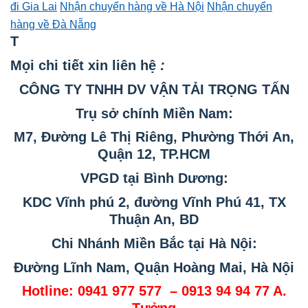
đi Gia Lai
Nhận chuyển hàng về Hà Nội
Nhận chuyển
hàng về Đà Nẵng
T
Mọi chi tiết xin liên hệ
:
CÔNG TY TNHH DV VẬN TẢI TRỌNG TẤN
Trụ
sở
chính Miền Nam:
M7, Đường Lê
Thị
Riêng, Phường Thới An,
Quận 12, TP.HCM
VPGD tại Bình Dương:
KDC Vĩnh phú 2, đường Vĩnh Phú 41
, TX
Thuận An, BD
Chi Nhánh Miền Bắc tại Hà Nội:
Đường Lĩnh Nam, Quận Hoàng Mai, Hà Nội
Hotline: 0941 977 577 – 0913 94 94 77 A.