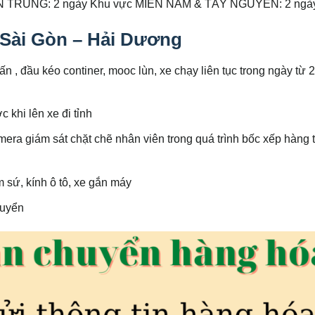
ỀN TRUNG: 2 ngày Khu vực MIỀN NAM & TÂY NGUYÊN: 2 ngà
 Sài Gòn – Hải Dương
ấn , đầu kéo continer, mooc lùn, xe chạy liên tục trong ngày từ 
 khi lên xe đi tỉnh
mera giám sát chặt chẽ nhân viên trong quá trình bốc xếp hàng 
sứ, kính ô tô, xe gắn máy
huyển