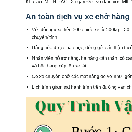
Khu vực MIỀN BẮC: 3 ngày Đối với khu vực MI
An toàn dịch vụ xe chở hàng
Với đội ngũ xe trên 300 chiếc xe từ 500kg – 30 t
chuyến/ tỉnh .
Hàng hóa được bao bọc, đóng gói cẩn thận trước
Nhân viên hỗ trợ nâng, hạ hàng cẩn thận, có ca
và bốc hàng xếp lên xe tải
Có xe chuyên chở các mặt hàng dễ vỡ như: gốm 
Lịch trình giám sát hành trình trên đường vận c