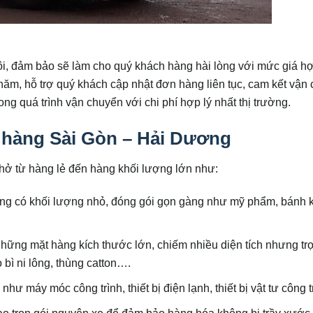
ôi, đảm bảo sẽ làm cho quý khách hàng hài lòng với mức giá hợ
năm, hỗ trợ quý khách cập nhật đơn hàng liên tục, cam kết vận
ong quá trình vận chuyển với chi phí hợp lý nhất thị trường.
hàng Sài Gòn – Hải Dương
hở từ hàng lẻ đến hàng khối lượng lớn như:
g có khối lượng nhỏ, đóng gói gọn gàng như mỹ phẩm, bánh 
những mặt hàng kích thước lớn, chiếm nhiều diện tích nhưng tr
bì ni lông, thùng catton….
:
như máy móc công trình, thiết bị điện lạnh, thiết bị vật tư công
o trọn gói nguyên xe để đảm bảo hàng hóa không bị trầy xước