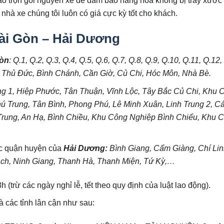
 nhà xe chúng tôi luôn có giá cực kỳ tốt cho khách.
ài Gòn – Hải Dương
Gòn
:
Q.1, Q.2, Q.3, Q.4, Q.5, Q.6, Q.7, Q.8, Q.9, Q.10, Q.11, Q.12,
 Thủ Đức, Bình Chánh, Cần Giờ, Củ Chi, Hóc Môn, Nhà Bè.
g 1, Hiệp Phước, Tân Thuận, Vĩnh Lộc, Tây Bắc Củ Chi, Khu 
Trung, Tân Bình, Phong Phú, Lê Minh Xuân, Linh Trung 2, Cát
rung, An Hạ, Bình Chiều, Khu Công Nghiệp Bình Chiểu, Khu 
ác quận huyện của
Hải Dương:
Bình Giang, Cẩm Giàng, Chí Lin
ch, Ninh Giang, Thanh Hà, Thanh Miện, Tứ Kỳ,…
 (trừ các ngày nghỉ lễ, tết theo quy định của luật lao động).
 các tỉnh lân cận như sau: