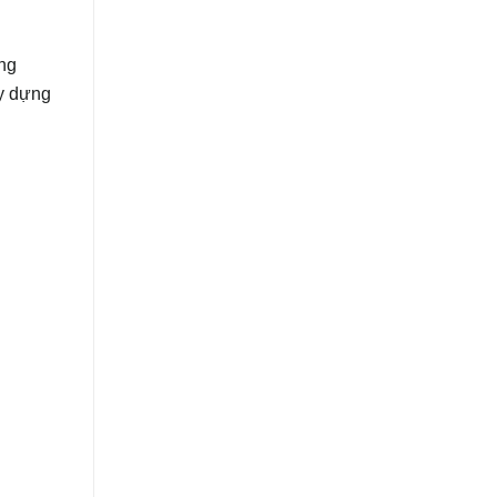
àng
ây dựng