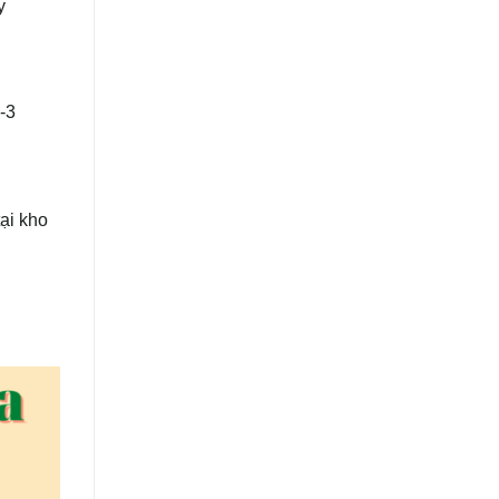
y
2-3
tại kho