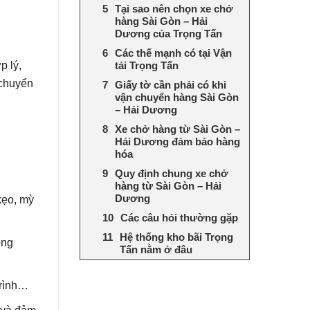
Tại sao nên chọn xe chở
hàng Sài Gòn – Hải
Dương của Trọng Tấn
Các thế mạnh có tại Vận
p lý,
tải Trọng Tấn
 chuyển
Giấy tờ cần phải có khi
vận chuyển hàng Sài Gòn
– Hải Dương
Xe chở hàng từ Sài Gòn –
Hải Dương đảm bảo hàng
hóa
Quy định chung xe chở
hàng từ Sài Gòn – Hải
Dương
kẹo, mỳ
Các câu hỏi thường gặp
Hệ thống kho bãi Trọng
ọng
Tấn nằm ở đâu
 trình…
 và đảm