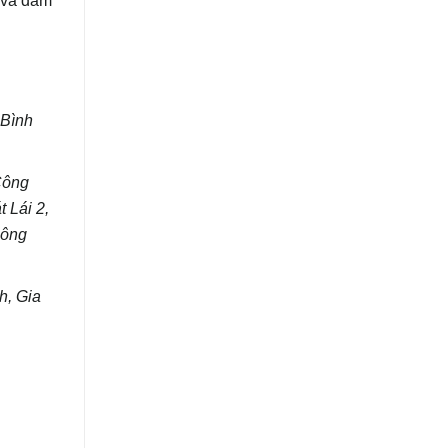
 Bình
Công
 Lái 2,
Công
h, Gia