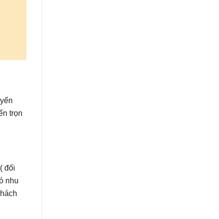
uyển
ển trọn
( đối
có nhu
khách