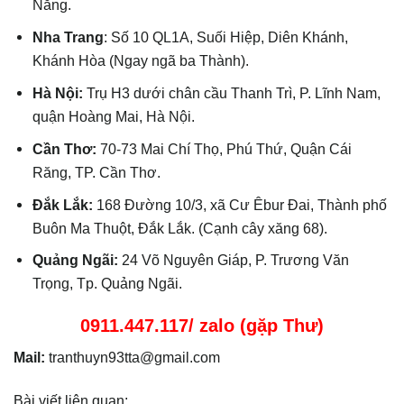
Nẵng.
Nha Trang
: Số 10 QL1A, Suối Hiệp, Diên Khánh,
Khánh Hòa (Ngay ngã ba Thành).
Hà Nội:
Trụ H3 dưới chân cầu Thanh Trì, P. Lĩnh Nam,
quận Hoàng Mai, Hà Nội.
Cần Thơ:
70-73 Mai Chí Thọ, Phú Thứ, Quận Cái
Răng, TP. Cần Thơ.
Đắk Lắk:
168 Đường 10/3, xã Cư Êbur Đai, Thành phố
Buôn Ma Thuột, Đắk Lắk. (Cạnh cây xăng 68).
Quảng Ngãi:
24 Võ Nguyên Giáp, P. Trương Văn
Trọng, Tp. Quảng Ngãi.
0911.447.117/ zalo (gặp Thư)
Mail:
tranthuyn93tta@gmail.com
Bài viết liên quan: