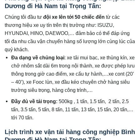
Dương đi Hà Nam tại Trọng Tấn:
Chúng tôi đầu tư
đội xe lên tới 50 chiếc đến
từ các
thương hiệu xe uy tín trên thị trường như: ISUZU,
HYUNDAI, HINO, DAEWOO,… đảm bảo có thể đáp ứng
tối đa nhu cầu vận chuyển hàng số lượng lớn cùng lúc của
quý khách.
Đa dạng về chủng loại
: xe tải mui bạc, xe thùng kín, xe
chở nhôm sắt dài 6m trong nội thành, xe được phép lưu
thông trong giờ cao điểm, xe cẩu tự hành,…xe cont (20’
– 40’), xe Fooc lùn, xe đầu kéo chuyên chở hàng siêu
trường siêu trọng, hàng công trình,…
Đầy đủ về tải trọng:
500kg , 1 tấn, 1.5 tấn, 2 tấn, 2.5
tấn, 3.5 tấn, 5 tấn, 8 tấn, 11 tấn, 13 tấn, 15 tấn, 20 tấn,…
tới 70 tấn.
Lịch trình xe vận tải hàng công nghiệp Bình
Dương đi Hà Nam tại Trọng Tấn: