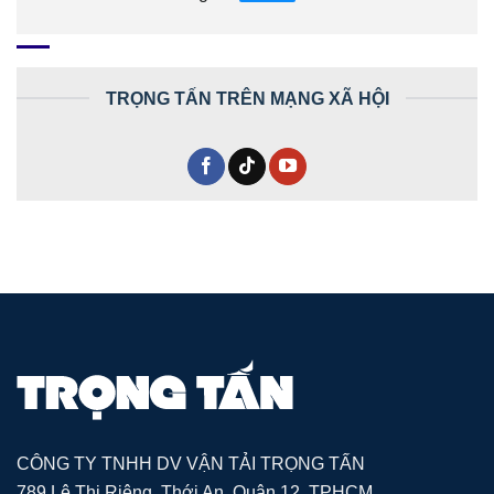
TRỌNG TẤN TRÊN MẠNG XÃ HỘI
CÔNG TY TNHH DV VẬN TẢI TRỌNG TẤN
789 Lê Thị Riêng, Thới An, Quận 12, TPHCM