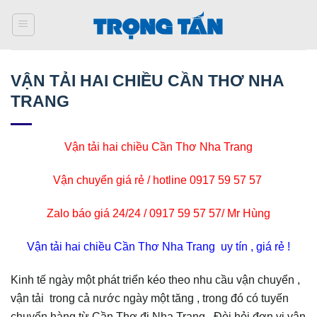
Bỏ
qua
nội
dung
VẬN TẢI HAI CHIỀU CẦN THƠ NHA
TRANG
Vận tải hai chiều Cần Thơ Nha Trang
Vận chuyển giá rẻ / hotline 0917 59 57 57
Zalo báo giá 24/24 / 0917 59 57 57/ Mr Hùng
Vận tải hai chiều Cần Thơ Nha Trang uy tín , giá rẻ !
Kinh tế ngày một phát triển kéo theo nhu cầu vận chuyển ,
vận tải trong cả nước ngày một tăng , trong đó có tuyến
chuyển hàng từ Cần Thơ đi Nha Trang , Đòi hỏi đơn vị vận