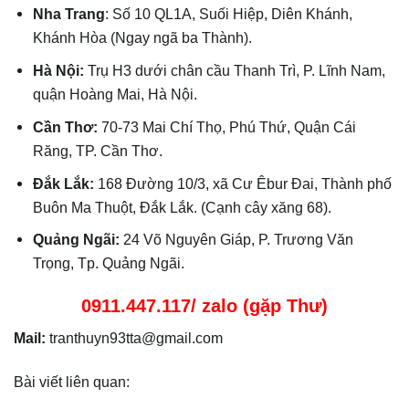
Nha Trang
: Số 10 QL1A, Suối Hiệp, Diên Khánh,
Khánh Hòa (Ngay ngã ba Thành).
Hà Nội:
Trụ H3 dưới chân cầu Thanh Trì, P. Lĩnh Nam,
quận Hoàng Mai, Hà Nội.
Cần Thơ:
70-73 Mai Chí Thọ, Phú Thứ, Quận Cái
Răng, TP. Cần Thơ.
Đắk Lắk:
168 Đường 10/3, xã Cư Êbur Đai, Thành phố
Buôn Ma Thuột, Đắk Lắk. (Cạnh cây xăng 68).
Quảng Ngãi:
24 Võ Nguyên Giáp, P. Trương Văn
Trọng, Tp. Quảng Ngãi.
0911.447.117/ zalo (gặp Thư)
Mail:
tranthuyn93tta@gmail.com
Bài viết liên quan: