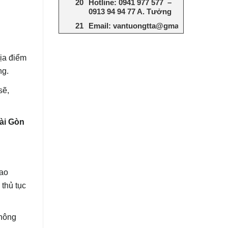
Hotline: 0941 977 577 –
0913 94 94 77 A. Tưởng
Email: vantuongtta@gmail.com
địa điểm
ng.
sẽ,
ài Gòn
iao
 thủ tục
thông