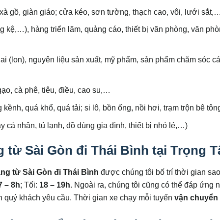
 xà gồ, giàn giáo; cửa kéo, sơn tường, thạch cao, vôi, lưới sắt,
ăng kệ,…), hàng triển lãm, quảng cáo, thiết bị văn phòng, văn ph
i (lon), nguyên liệu sản xuất, mỹ phẩm, sản phẩm chăm sóc c
ạo, cà phê, tiêu, điều, cao su,…
kềnh, quá khổ, quá tải; si lô, bồn ống, nồi hơi, trạm trộn bê tô
cá nhân, tủ lạnh, đồ dùng gia đình, thiết bị nhỏ lẻ,…)
 từ Sài Gòn đi Thái Bình tại Trọng T
ng từ Sài Gòn đi
Thái Bình
được chúng tôi bố trí thời gian sa
7 – 8h
; Tối:
18 – 19h
. Ngoài ra, chúng tôi cũng có thể đáp ứng 
n quý khách yêu cầu. Thời gian xe chạy mỗi tuyến
vận chuyển