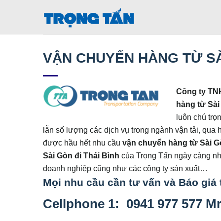
Bỏ
qua
nội
dung
VẬN CHUYỂN HÀNG TỪ SÀI
Công ty TN
hàng từ Sài
luôn chú trọ
lẫn số lượng các dịch vụ trong ngành vận tải, qua
được hầu hết nhu cầu
vận chuyển hàng từ Sài G
Sài Gòn đi
Thái Bình
của Trọng Tấn ngày càng nhận
doanh nghiệp cũng như các công ty sản xuất…
Mọi nhu cầu cần tư vấn và Báo giá t
Cellphone 1: 0941 977 577 M