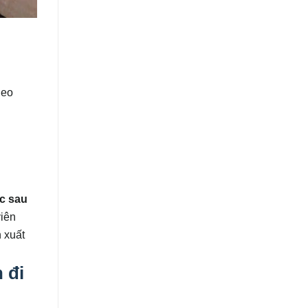
heo
c sau
viên
 xuất
 đi