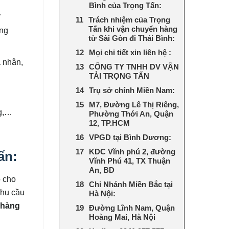
Bình của Trọng Tấn:
…
Trách nhiệm của Trọng
Tấn khi vận chuyển hàng
òng
từ Sài Gòn đi Thái Bình:
Mọi chi tiết xin liên hệ :
á nhân,
CÔNG TY TNHH DV VẬN
TẢI TRỌNG TẤN
Trụ sở chính Miền Nam:
M7, Đường Lê Thị Riêng,
ng,…
Phường Thới An, Quận
12, TP.HCM
VPGD tại Bình Dương:
KDC Vĩnh phú 2, đường
ấn:
Vĩnh Phú 41, TX Thuận
An, BD
o cho
Chi Nhánh Miền Bắc tại
nhu cầu
Hà Nội:
 hàng
Đường Lĩnh Nam, Quận
Hoàng Mai, Hà Nội