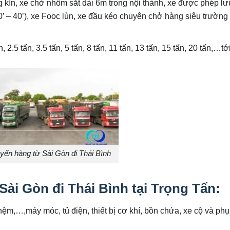
ùng kín, xe chở nhôm sắt dài 6m trong nội thành, xe được phép l
0’ – 40’), xe Fooc lùn, xe đầu kéo chuyên chở hàng siêu trường
n, 2.5 tấn, 3.5 tấn, 5 tấn, 8 tấn, 11 tấn, 13 tấn, 15 tấn, 20 tấn,…tớ
yển hàng từ Sài Gòn đi Thái Bình
ài Gòn đi Thái Bình tại Trọng Tấn:
ệm,…,máy móc, tủ điện, thiết bị cơ khí, bồn chứa, xe cộ và phụ