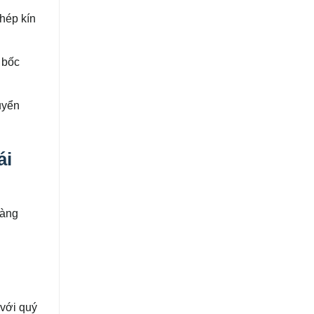
khép kín
m bốc
uyển
ái
hàng
 với quý