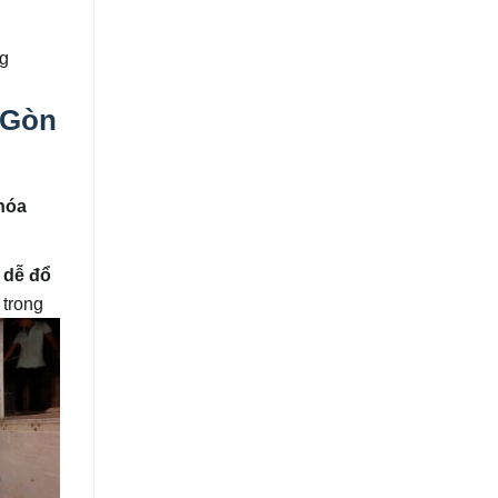
ng
 Gòn
hóa
 dễ đổ
 trong