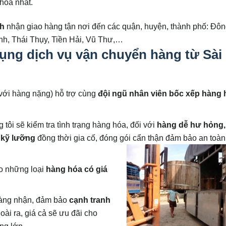
hỏa nhất.
nh
nhận giao hàng tận nơi đến các quận, huyện, thành phố: Đô
h, Thái Thụy, Tiền Hải, Vũ Thư,…
ụng dịch vụ vận chuyển hàng từ Sài
i với hàng nặng) hỗ trợ cùng
đội ngũ nhân viên bốc xếp hàng 
tôi sẽ kiểm tra tình trạng hàng hóa, đối với
hàng dễ hư hỏng,
a kỹ lưỡng
đồng thời gia cố, đóng gói cẩn thận đảm bảo an toàn
o những loại
hàng hóa có giá
 hàng nhận, đảm bảo
cạnh tranh
goài ra, giá cả sẽ ưu đãi cho