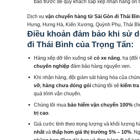
báo trước để quý khách sắp xếp nhận hàng ổn t
Dịch vụ
vận chuyển hàng từ Sài Gòn đi
Thái Bì
Hưng, Hưng Hà, Kiến Xương, Quỳnh Phụ, Thái Bìn
Điều khoản đảm bảo khi sử d
đi Thái Bình của Trọng Tấn:
Hàng xếp dỡ lên xuống sẽ
có xe nâng
, hạ (đố
chuyên nghiệp
đảm bảo hàng nguyên vẹn.
Khi nhận hàng, đội giám sát hàng hóa của chúng 
vỡ, hàng chưa đóng gói
chúng tôi sẽ
kiểm tr
quá trình vận chuyển.
Chúng tôi mua
bảo hiểm vận chuyển
100%
ch
trị cao
.
Giá cước tính theo trọng lượng và khối lượng
nhất
và
thấp hơn giá thị trường 5% – 10%
. N