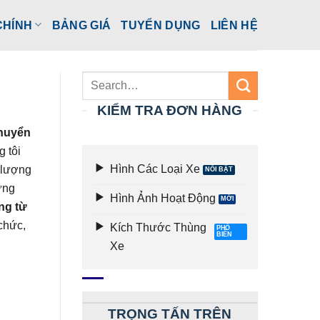
CHÍNH
BẢNG GIÁ
TUYỂN DỤNG
LIÊN HỆ
KIỂM TRA ĐƠN HÀNG
huyển
 tôi
Hình Các Loại Xe
 lượng
ứng
Hình Ảnh Hoạt Động
ng từ
chức,
Kích Thước Thùng
Xe
TRỌNG TẤN TRÊN