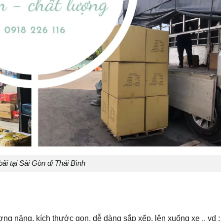
ãi tại Sài Gòn đi Thái Bình
ợng nặng, kích thước gọn, dễ dàng sắp xếp, lên xuống xe .. vd 