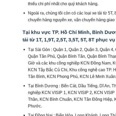
thiểu chi phí nhất cho quý khách hàng.
Ngoài ra, chúng tôi còn có các loại xe tải từ 5T
chuyển hàng nguyên xe, vận chuyển hàng giao t
Tại khu vực TP. Hồ Chí Minh, Bình Dươn
tải từ 1T, 1,9T, 2,5T, 3,5T, 5T, 8T phục 
Tại Sài Gòn : Quận 1, Quận 2, Quận 3, Quận 4,
Quận Tân Phú, Quận Bình Tân, Quận Bình Thạ
Giờ và các khu công nghiệp KCN Đông Nam, K
KCN Tậy Bắc Củ Chi, Khu công nghệ cao TP.
Tân Bình, KCN Phong Phú, KCN Lê Minh Xuân,
Tại Bình Dương : Bến Cát, Dầu Tiếng, Dĩ An, T
nghiệp KCN VISIP 1, KCN VISIP 2, KCN VISIP
Thần, KCN Bình Chuẩn, KCN Tân Đông Hiệp,
Phước.
Tại Đồng Nai : Biên Hòa, Long Khánh, Long Th