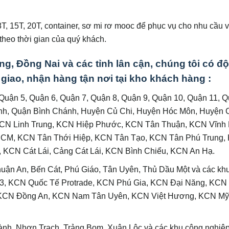
, 8T, 15T, 20T, container, sơ mi rơ mooc để phục vụ cho nhu cầu 
heo thời gian của quý khách.
g, Đồng Nai và các tỉnh lân cận, chúng tôi có độ
vụ giao, nhận hàng tận nơi tại kho khách hàng :
 Quận 5, Quận 6, Quận 7, Quận 8, Quận 9, Quận 10, Quận 11, Q
nh, Quận Bình Chánh, Huyện Củ Chi, Huyện Hóc Môn, Huyện 
CN Linh Trung, KCN Hiệp Phước, KCN Tân Thuận, KCN Vĩnh 
 HCM, KCN Tân Thới Hiệp, KCN Tân Tạo, KCN Tân Phú Trung,
 KCN Cát Lái, Cảng Cát Lái, KCN Bình Chiểu, KCN An Hạ.
huận An, Bến Cát, Phú Giáo, Tân Uyên, Thủ Dầu Một và các kh
 3, KCN Quốc Tế Protrade, KCN Phú Gia, KCN Đại Năng, KCN
 KCN Đồng An, KCN Nam Tân Uyên, KCN Việt Hương, KCN M
ành, Nhơn Trạch, Trảng Bom, Xuân Lộc và các khu công nghiệ