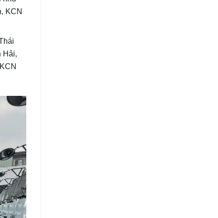
h, KCN
 Thái
 Hải,
, KCN