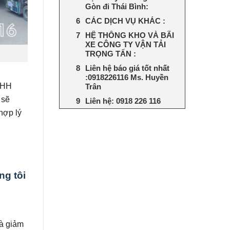
Gòn đi Thái Bình:
CÁC DỊCH VỤ KHÁC :
HỆ THỐNG KHO VÀ BÃI
XE CÔNG TY VẬN TẢI
TRỌNG TẤN :
Liên hệ báo giá tốt nhất
:0918226116 Ms. Huyền
NHH
Trân
 sẽ
Liên hệ: 0918 226 116
hợp lý
ng tôi
và giảm