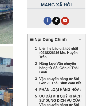
MẠNG XÃ HỘI
Nội Dung Chính
Liên hệ báo giá tốt nhất
:0918226116 Ms. Huyền
Trân
Năng Lực Vận chuyển
hàng từ Sài Gòn đi Thái
Bình
Vận chuyển hàng từ Sài
Gòn đi Thái Bình cam kết
PHÂN LOẠI HÀNG HÓA :
ƯU ĐÃI KHI QUÝ KHÁCH
SỬ DỤNG DỊCH VỤ CỦA
Vận chuyển hàng từ Sài