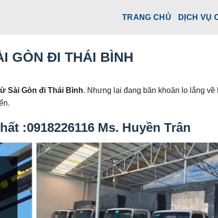
TRANG CHỦ
DỊCH VỤ 
 GÒN ĐI THÁI BÌNH
ừ Sài Gòn đi Thái Bình
. Nhưng lại đang băn khoăn lo lắng về 
ển.
 nhất :0918226116 Ms. Huyền Trân