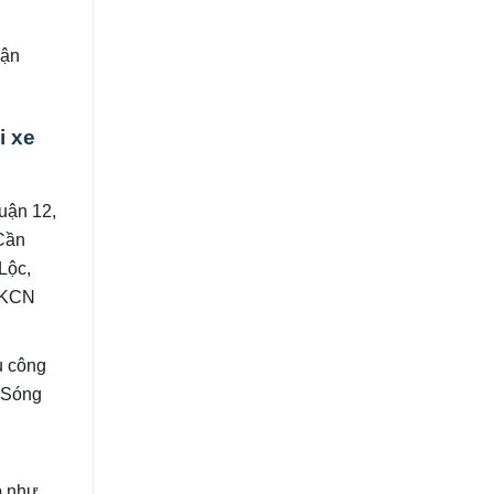
vận
i xe
uận 12,
Cần
Lộc,
 KCN
u công
 Sóng
ỹ
p như