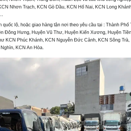
KCN Nhơn Trạch, KCN Gò Dầu, KCN Hố Nai, KCN Long Khán
c…
ên quốc lộ, hoặc giao hàng tận nơi theo yêu cầu tại : Thành Phố
n Đông Hưng, Huyện Vũ Thư, Huyện Kiến Xương, Huyện Tiền
p như KCN Phúc Khánh, KCN Nguyễn Đức Cảnh, KCN Sông Trà
 Nghìn, KCN An Hòa.