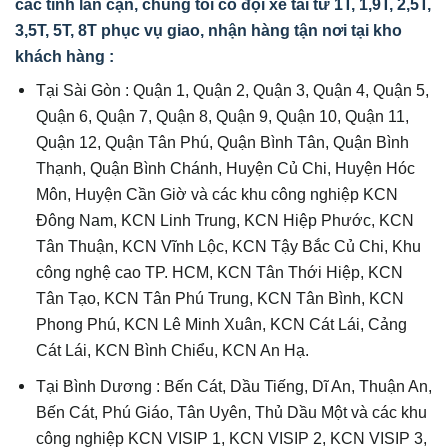
các tỉnh lân cận, chúng tôi có đội xe tải từ 1T, 1,9T, 2,5T,
3,5T, 5T, 8T phục vụ giao, nhận hàng tận nơi tại kho
khách hàng :
Tại Sài Gòn : Quận 1, Quận 2, Quận 3, Quận 4, Quận 5,
Quận 6, Quận 7, Quận 8, Quận 9, Quận 10, Quận 11,
Quận 12, Quận Tân Phú, Quận Bình Tân, Quận Bình
Thạnh, Quận Bình Chánh, Huyện Củ Chi, Huyện Hóc
Môn, Huyện Cần Giờ và các khu công nghiệp KCN
Đông Nam, KCN Linh Trung, KCN Hiệp Phước, KCN
Tân Thuận, KCN Vĩnh Lộc, KCN Tậy Bắc Củ Chi, Khu
công nghệ cao TP. HCM, KCN Tân Thới Hiệp, KCN
Tân Tạo, KCN Tân Phú Trung, KCN Tân Bình, KCN
Phong Phú, KCN Lê Minh Xuân, KCN Cát Lái, Cảng
Cát Lái, KCN Bình Chiểu, KCN An Hạ.
Tại Bình Dương : Bến Cát, Dầu Tiếng, Dĩ An, Thuận An,
Bến Cát, Phú Giáo, Tân Uyên, Thủ Dầu Một và các khu
công nghiệp KCN VISIP 1, KCN VISIP 2, KCN VISIP 3,