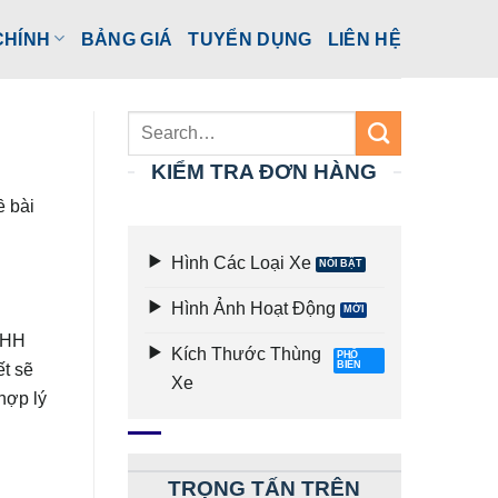
CHÍNH
BẢNG GIÁ
TUYỂN DỤNG
LIÊN HỆ
KIỂM TRA ĐƠN HÀNG
ề bài
Hình Các Loại Xe
Hình Ảnh Hoạt Động
NHH
Kích Thước Thùng
ết sẽ
Xe
hợp lý
TRỌNG TẤN TRÊN