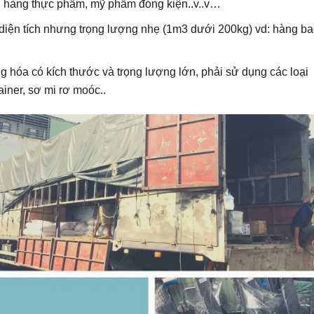
p, hàng thực phẩm, mỹ phẩm đóng kiện..v..v…
diện tích nhưng trọng lượng nhẹ (1m3 dưới 200kg) vd: hàng bao
ng hóa có kích thước và trọng lượng lớn, phải sử dụng các loại
iner, sơ mi rơ moóc..