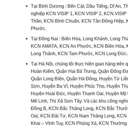
Tại Bình Dương : Bến Cát, Dầu Tiếng, Dĩ An, T
nghiệp KCN VISIP 1, KCN VISIP 2, KCN VISIP
Thần, KCN Bình Chuẩn, KCN Tân Đông Hiệp,
Phước.
Tại Đồng Nai : Biên Hòa, Long Khánh, Long Th
KCN AMATA, KCN An Phước, KCN Biên Hòa, 
Long Thành, KCN Tam Phước, KCN Long Đứ
Tại Hà Nội, chúng tôi thực hiện giao hàng trên 
Hoàn Kiếm, Quận Hai Bà Trưng, Quận Đống Đa
Quận Long Biên, Quận Hà Đông, Huyện Từ Liê
Sơn, Huyện Ba Vì, Huyện Phúc Thọ, Huyện T
Huyện Hoài Đức, Huyện Thanh Oai, Huyện Mỹ
Mê Linh, Thị Xã Sơn Tây. Và các khu công n
Đồng B, KCN Bắc Thăng Long, KCN Bắc Thườn
Oai, KCN Đài Tư, KCN Nam Thăng Long, KCN
Khai – Vĩnh Tuy, KCN Phùng Xá, KCN Thường