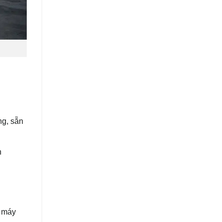
ng, sẵn
h
: máy