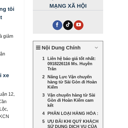
MẠNG XÃ HỘI
ng tôi
t
và giảm
Nội Dung Chính
vận
Liên hệ báo giá tốt nhất:
0918226116 Ms. Huyền
Trân
i xe
Năng Lực Vận chuyển
hàng từ Sài Gòn đi Hoàn
Kiếm
uận 12,
Vận chuyển hàng từ Sài
Gòn đi Hoàn Kiếm cam
Cần
kết
Lộc,
PHÂN LOẠI HÀNG HÓA :
 KCN
ƯU ĐÃI KHI QUÝ KHÁCH
SỬ DỤNG DỊCH VỤ CỦA