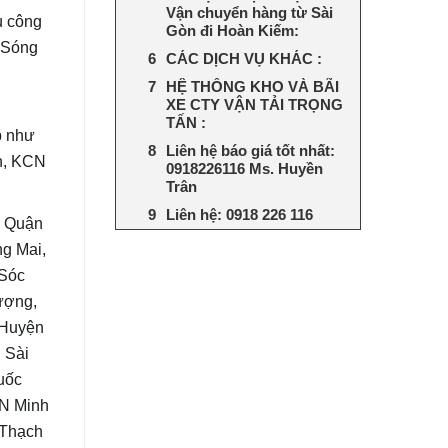
Vận chuyển hàng từ Sài
u công
Gòn đi Hoàn Kiếm:
 Sóng
CÁC DỊCH VỤ KHÁC :
ỹ
HỆ THỐNG KHO VÀ BÃI
XE CTY VẬN TẢI TRỌNG
TẤN :
p như
Liên hệ báo giá tốt nhất:
h, KCN
0918226116 Ms. Huyền
Trân
Liên hệ: 0918 226 116
h, Quận
g Mai,
 Sóc
ượng,
 Huyện
 Sài
uốc
N Minh
 Thạch