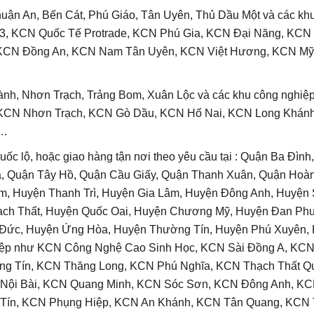
huận An, Bến Cát, Phú Giáo, Tân Uyên, Thủ Dầu Một và các kh
 3, KCN Quốc Tế Protrade, KCN Phú Gia, KCN Đại Năng, KCN
 KCN Đồng An, KCN Nam Tân Uyên, KCN Việt Hương, KCN M
ành, Nhơn Trạch, Trảng Bom, Xuân Lộc và các khu công nghiệ
KCN Nhơn Trạch, KCN Gò Dầu, KCN Hố Nai, KCN Long Khán
c…
quốc lộ, hoặc giao hàng tận nơi theo yêu cầu tại : Quận Ba Đìn
, Quận Tây Hồ, Quận Cầu Giấy, Quận Thanh Xuân, Quận Hoàn
m, Huyện Thanh Trì, Huyện Gia Lâm, Huyện Đông Anh, Huyện
hạch Thất, Huyện Quốc Oai, Huyện Chương Mỹ, Huyện Đan Ph
 Đức, Huyện Ứng Hòa, Huyện Thường Tín, Huyện Phú Xuyên,
ghiệp như KCN Công Nghệ Cao Sinh Học, KCN Sài Đồng A, KCN
g Tín, KCN Thăng Long, KCN Phú Nghĩa, KCN Thạch Thất Q
 Nội Bài, KCN Quang Minh, KCN Sóc Sơn, KCN Đông Anh, KC
 Tín, KCN Phụng Hiệp, KCN An Khánh, KCN Tân Quang, KCN