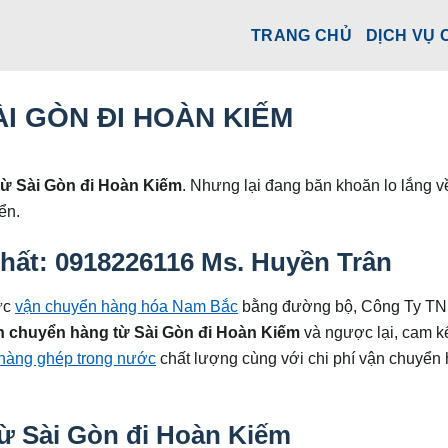
TRANG CHỦ
DỊCH VỤ 
I GÒN ĐI HOÀN KIẾM
ừ Sài Gòn đi Hoàn Kiếm
. Nhưng lại đang băn khoăn lo lắng v
ển.
 nhất: 0918226116 Ms. Huyền Trân
ực
vận chuyển hàng hóa Nam Bắc
bằng đường bộ, Công Ty T
 chuyển hàng từ Sài Gòn đi Hoàn Kiếm
và ngược lại, cam k
hàng ghép trong nước
chất lượng cùng với chi phí vận chuyển 
ừ Sài Gòn đi Hoàn Kiếm