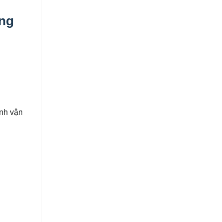
ng
ình vận