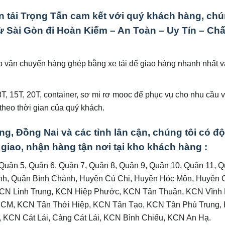
ận tải Trọng Tấn cam kết với quý khách hàng, chú
 Sài Gòn đi Hoàn Kiếm – An Toàn – Uy Tín – Chấ
ợp vận chuyển hàng ghép bằng xe tải để giao hàng nhanh nhất 
, 8T, 15T, 20T, container, sơ mi rơ mooc để phục vụ cho nhu cầu 
heo thời gian của quý khách.
g, Đồng Nai và các tỉnh lân cận, chúng tôi có độ
vụ giao, nhận hàng tận nơi tại kho khách hàng :
 Quận 5, Quận 6, Quận 7, Quận 8, Quận 9, Quận 10, Quận 11, Q
nh, Quận Bình Chánh, Huyện Củ Chi, Huyện Hóc Môn, Huyện 
CN Linh Trung, KCN Hiệp Phước, KCN Tân Thuận, KCN Vĩnh 
 HCM, KCN Tân Thới Hiệp, KCN Tân Tạo, KCN Tân Phú Trung,
 KCN Cát Lái, Cảng Cát Lái, KCN Bình Chiểu, KCN An Hạ.