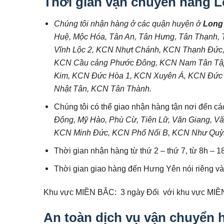
Thời gian vận chuyển hàng 
Chúng tôi nhận hàng ở các quận huyện ở
Long
Huệ, Mộc Hóa, Tân An, Tân Hưng, Tân Thạnh,
Vĩnh Lộc 2, KCN Nhựt Chánh, KCN Thạnh Đức
KCN Cầu cảng Phước Đông, KCN Nam Tân Tập
Kim, KCN Đức Hòa 1, KCN Xuyên Á, KCN Đức
Nhật Tân, KCN Tân Thành.
Chúng tôi có thể giao nhận hàng tận nơi đến cá
Động, Mỹ Hào, Phù Cừ, Tiên Lữ, Văn Giang, V
KCN Minh Đức, KCN Phố Nối B, KCN Như Quỳ
Thời gian nhận hàng từ thứ 2 – thứ 7, từ 8h – 18h
Thời gian giao hàng đến Hưng Yên nói riêng và 
Khu vực MIỀN BẮC: 3 ngày Đối với khu vực MI
An toàn dịch vụ vận chuyển