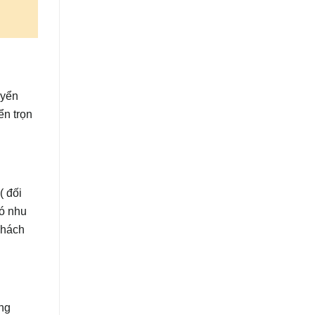
uyển
ển trọn
( đối
có nhu
khách
àng