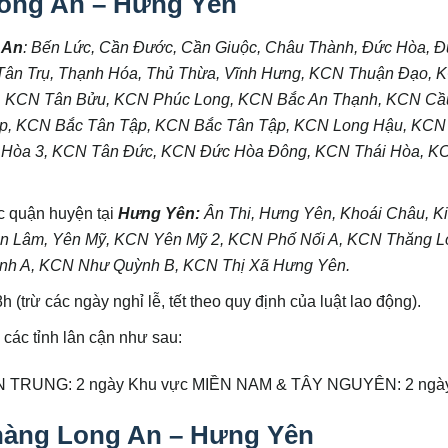
Long An – Hưng Yên
 An
:
Bến Lức
, Cần Đước, Cần Giuộc, Châu Thành, Đức Hòa, 
 Tân Trụ, Thạnh Hóa, Thủ Thừa, Vĩnh Hưng, KCN Thuận Đạo, 
, KCN Tân Bửu, KCN Phúc Long, KCN Bắc An Thạnh, KCN Cầ
, KCN Bắc Tân Tập, KCN Bắc Tân Tập, KCN Long Hậu, KCN
 Hòa 3, KCN Tân Đức, KCN Đức Hòa Đông, KCN Thái Hòa, K
c quận huyện tại
Hưng Yên
:
Ân Thi, Hưng Yên, Khoái Châu, K
ăn Lâm, Yên Mỹ, KCN Yên Mỹ 2, KCN Phố Nối A, KCN Thăng L
nh A, KCN Như Quỳnh B, KCN Thị Xã Hưng Yên.
 (trừ các ngày nghỉ lễ, tết theo quy định của luật lao động).
các tỉnh lân cận như sau:
ỀN TRUNG: 2 ngày Khu vực MIỀN NAM & TÂY NGUYÊN: 2 ngà
 hàng Long An – Hưng Yên