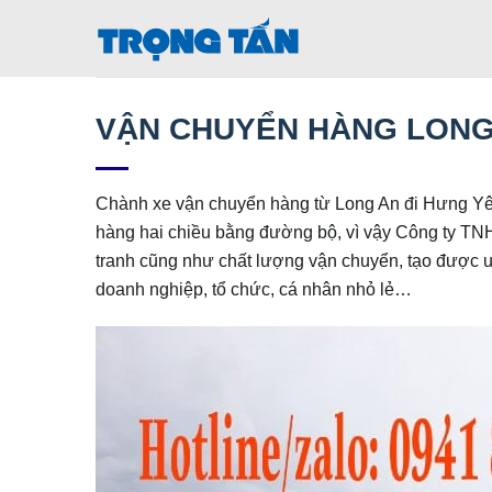
Bỏ
qua
nội
dung
VẬN CHUYỂN HÀNG LONG
Chành xe vận chuyển hàng từ Long An đi Hưng Yên
hàng hai chiều bằng đường bộ, vì vậy Công ty T
tranh cũng như chất lượng vận chuyển, tạo được uy
doanh nghiệp, tổ chức, cá nhân nhỏ lẻ…