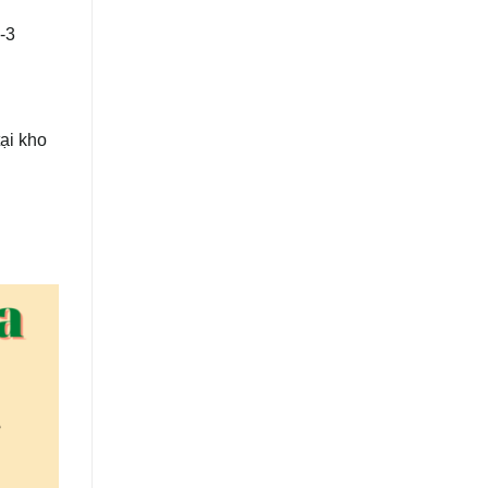
2-3
tại kho