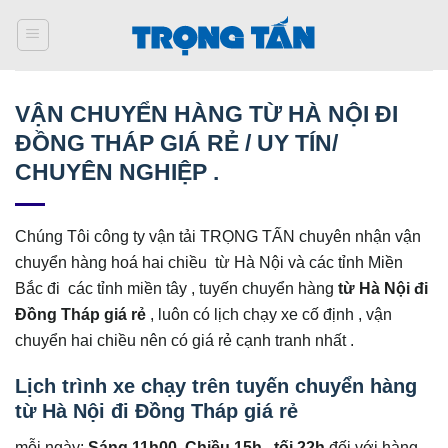
Bỏ
qua
nội
dung
VẬN CHUYỂN HÀNG TỪ HÀ NỘI ĐI
ĐỒNG THÁP GIÁ RẺ / UY TÍN/
CHUYÊN NGHIỆP .
Chúng Tôi công ty vận tải TRỌNG TẤN chuyên nhận vận
chuyển hàng hoá hai chiều từ Hà Nội và các tỉnh Miền
Bắc đi các tỉnh miền tây , tuyến chuyển hàng
từ Hà Nội đi
Đồng Tháp giá rẻ
, luôn có lịch chạy xe cố định , vận
chuyển hai chiều nên có giá rẻ cạnh tranh nhất .
Lịch trình xe chạy trên tuyến chuyển hàng
từ Hà Nội đi Đồng Tháp giá rẻ
mỗi ngày:
Sáng 11h00, Chiều 15h , tối 22h
đối với hàng