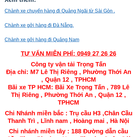
Chành xe chuyển hàng đi Quảng Ngãi từ Sài Gòn .
Chành xe gởi hàng đi Đà Nẵng.
Chành xe gởi hàng đi Quảng Nam
T
Ư VẤ
N MIỄN PHÍ: 0949 27 26 26
Công ty vận tải Trọng Tấn
Địa chỉ: M7 Lê Thị Riêng , Phường Thới An
, Quận 12 , TPHCM
Bãi xe TP HCM: Bãi Xe Trọng Tấn , 789 Lê
Thị Riêng , Phường Thới An , Quận 12 ,
TPHCM
Chi Nhánh miền bắc : Trụ cầu H3 ,Chân Cầu
Thanh Trì , Lĩnh nam , Hoàng mai , Hà Nội
Chi nhánh miền tây : 188 Đường dẫn cầu