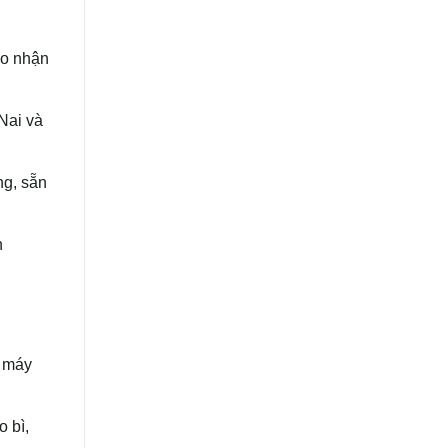
ao nhận
Nai và
ng, sẵn
h
: máy
 bì,