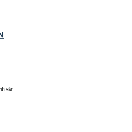
N
ình vận