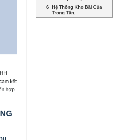
Hệ Thống Kho Bãi Của
Trọng Tấn.
NHH
cam kết
yển hợp
ỒNG
nhu