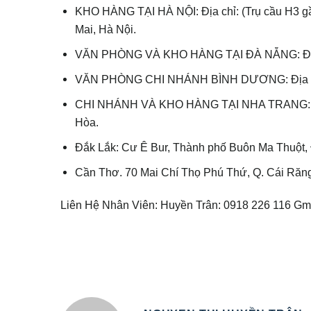
KHO HÀNG TẠI HÀ NỘI: Địa chỉ: (Trụ cầu H3 gầ
Mai, Hà Nội.
VĂN PHÒNG VÀ KHO HÀNG TẠI ĐÀ NẴNG: Địa ch
VĂN PHÒNG CHI NHÁNH BÌNH DƯƠNG: Địa chỉ: 
CHI NHÁNH VÀ KHO HÀNG TẠI NHA TRANG: Địa 
Hòa.
Đắk Lắk: Cư Ê Bur, Thành phố Buôn Ma Thuột,
Cần Thơ. 70 Mai Chí Thọ Phú Thứ, Q. Cái Răng
Liên Hệ Nhân Viên: Huyền Trân: 0918 226 116 Gm