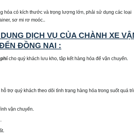
ng hóa có kích thước và trọng lượng lớn, phải sử dụng các loại
iner, sơ mi rơ moóc..
 DỤNG DỊCH VỤ CỦA CHÀNH XE VẬ
ĐẾN ĐỒNG NAI :
 phí
cho quý khách lưu kho, tập kết hàng hóa để vận chuyển.
ỗ trợ quý khách theo dõi tình trạng hàng hóa trong suốt quá tr
rình vận chuyển.
.
ất.