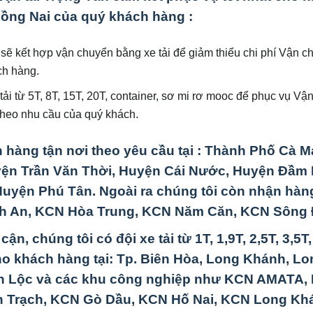
ồng Nai của quý khách hàng :
 sẽ kết hợp vận chuyển bằng xe tải để giảm thiểu chi phí Vận 
ch hàng.
 tải từ 5T, 8T, 15T, 20T, container, sơ mi rơ mooc để phục vụ Vậ
heo nhu cầu của quý khách.
n hàng tận nơi theo yêu cầu tại : Thành Phố Cà M
yện Trần Văn Thời, Huyện Cái Nước, Huyện Đầm 
yện Phú Tân. Ngoài ra chúng tôi còn nhận hàng
h An, KCN Hòa Trung, KCN Năm Căn, KCN Sông 
n, chúng tôi có đội xe tải từ 1T, 1,9T, 2,5T, 3,5T,
ho khách hàng tại: Tp. Biên Hòa, Long Khánh, Lo
ân Lộc và các khu công nghiệp như KCN AMATA,
 Trạch, KCN Gò Dầu, KCN Hố Nai, KCN Long Kh