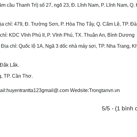
m cầu Thanh Trì) số 27, ngõ 23, Đ. Lĩnh Nam, P. Lĩnh Nam, Q.
ỉ: 479, Đ. Trường Sơn, P. Hòa Thọ Tây, Q. Cẩm Lệ, TP. Đà
KDC Vĩnh Phú II, P. Vĩnh Phú, TX. Thuận An, Bình Dương
chỉ: Quốc lộ 1A, Ngã 3 dốc nhà máy sợi, TP. Nha Trang, K
 Đắk Lắk.
, TP. Cần Thơ.
ail:huyentrantta123gmail@.com Wedsite:Trongtanvn.vn
5/5 - (1 bình