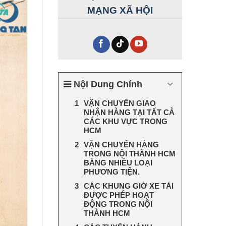
MẠNG XÃ HỘI
Nội Dung Chính
VẬN CHUYỂN GIAO
NHẬN HÀNG TẠI TẤT CẢ
CÁC KHU VỰC TRONG
HCM
VẬN CHUYỂN HÀNG
TRONG NỘI THÀNH HCM
BẰNG NHIỀU LOẠI
PHƯƠNG TIỆN.
CÁC KHUNG GIỜ XE TẢI
ĐƯỢC PHÉP HOẠT
ĐỘNG TRONG NỘI
THÀNH HCM