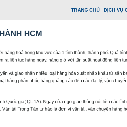
TRANG CHỦ
DỊCH VỤ 
THÀNH HCM
ời hàng hoá trong khu vực của 1 tỉnh thành, thành phố. Quá trìn
ra liên tục hàng ngày, hàng giờ với tần suất hoạt động liên tụ
n và giao nhận nhiều loại hàng hóa xuất nhập khẩu từ sân ba
ặt hàng phân phối, hàng quảng cáo đến các đại lý, vận chuyể
nh Quốc gia( QL 1A). Ngay cửa ngõ giao thông nối liền các tỉn
ận tải Trọng Tấn tự hào là đơn vị vận tải, vận chuyển hàng h