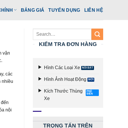
CHÍNH
BẢNG GIÁ
TUYỂN DỤNG
LIÊN HỆ
KIỂM TRA ĐƠN HÀNG
h vận
c.
Hình Các Loại Xe
y, các
Hình Ảnh Hoạt Động
n nhiều
Kích Thước Thùng
Xe
h đến
óa nội
TRỌNG TẤN TRÊN