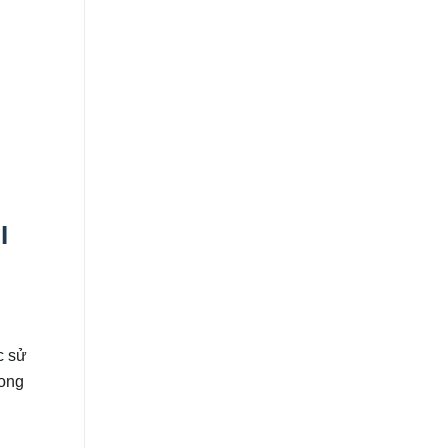
I
c sử
rong