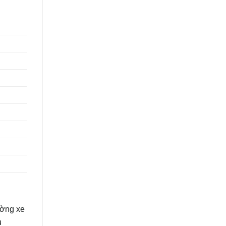
ường xe
u