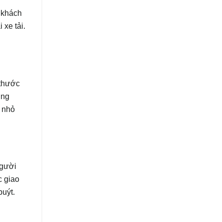
 khách
xe tải.
 thước
ờng
m nhỏ
người
c giao
buýt.