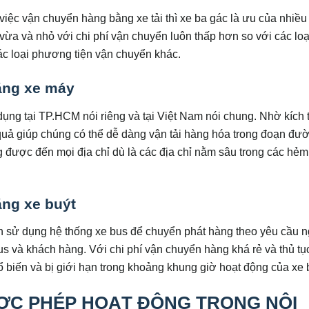
iệc vận chuyển hàng bằng xe tải thì xe ba gác là ưu của nhiều
a và nhỏ với chi phí vận chuyển luôn thấp hơn so với các loại 
các loại phương tiện vận chuyển khác.
ằng xe máy
ng tại TP.HCM nói riêng và tại Việt Nam nói chung. Nhờ kích
quả giúp chúng có thể dễ dàng vận tải hàng hóa trong đoạn đư
 được đến mọi địa chỉ dù là các địa chỉ nằm sâu trong các hẻ
ng xe buýt
h sử dụng hệ thống xe bus để chuyển phát hàng theo yêu cầu 
s và khách hàng. Với chi phí vận chuyển hàng khá rẻ và thủ tụ
 biến và bị giới hạn trong khoảng khung giờ hoạt động của xe 
ƯỢC PHÉP HOẠT ĐỘNG TRONG NỘI