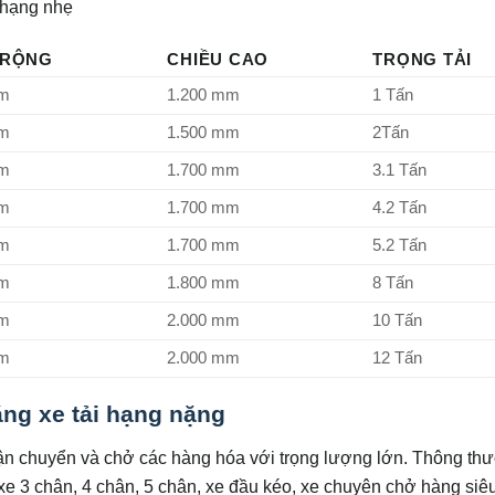
 hạng nhẹ
 RỘNG
CHIỀU CAO
TRỌNG TẢI
mm
1.200 mm
1 Tấn
mm
1.500 mm
2Tấn
mm
1.700 mm
3.1 Tấn
mm
1.700 mm
4.2 Tấn
mm
1.700 mm
5.2 Tấn
mm
1.800 mm
8 Tấn
mm
2.000 mm
10 Tấn
mm
2.000 mm
12 Tấn
ng xe tải hạng nặng
ận chuyển và chở các hàng hóa với trọng lượng lớn. Thông th
ại xe 3 chân, 4 chân, 5 chân, xe đầu kéo, xe chuyên chở hàng siê