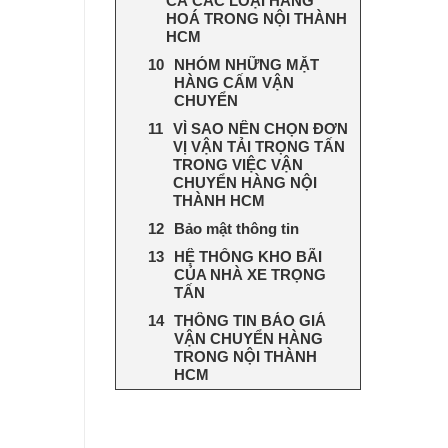
CẢ CÁC LOẠI HÀNG
HOÁ TRONG NỘI THÀNH
HCM
NHÓM NHỮNG MẶT
HÀNG CẤM VẬN
CHUYỂN
VÌ SAO NÊN CHỌN ĐƠN
VỊ VẬN TẢI TRỌNG TẤN
TRONG VIỆC VẬN
CHUYỂN HÀNG NỘI
THÀNH HCM
Bảo mật thông tin
HỆ THỐNG KHO BÃI
CỦA NHÀ XE TRỌNG
TẤN
THÔNG TIN BÁO GIÁ
VẬN CHUYỂN HÀNG
TRONG NỘI THÀNH
HCM