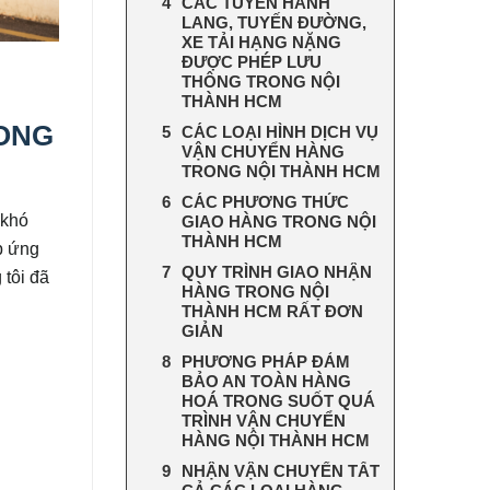
CÁC TUYẾN HÀNH
LANG, TUYẾN ĐƯỜNG,
XE TẢI HẠNG NẶNG
ĐƯỢC PHÉP LƯU
THÔNG TRONG NỘI
THÀNH HCM
RONG
CÁC LOẠI HÌNH DỊCH VỤ
VẬN CHUYỂN HÀNG
TRONG NỘI THÀNH HCM
CÁC PHƯƠNG THỨC
 khó
GIAO HÀNG TRONG NỘI
THÀNH HCM
p ứng
QUY TRÌNH GIAO NHẬN
tôi đã
HÀNG TRONG NỘI
THÀNH HCM RẤT ĐƠN
GIẢN
PHƯƠNG PHÁP ĐẢM
BẢO AN TOÀN HÀNG
HOÁ TRONG SUỐT QUÁ
TRÌNH VẬN CHUYỂN
HÀNG NỘI THÀNH HCM
NHẬN VẬN CHUYỂN TẤT