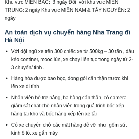
Khu vực MIỀN BẮC: 3 ngày Đối với khu vực MIỀN
TRUNG: 2 ngày Khu vực MIỀN NAM & TÂY NGUYÊN: 2
ngày
An toàn dịch vụ chuyển hàng Nha Trang đi
Hà Nội
Với đội ngũ xe trên 300 chiếc xe từ 500kg – 30 tấn , đầu
kéo continer, mooc lùn, xe chạy liên tục trong ngày từ 2-
3 chuyến/ tỉnh .
Hàng hóa được bao bọc, đóng gói cẩn thận trước khi
lên xe đi tỉnh
Nhân viên hỗ trợ nâng, hạ hàng cẩn thận, có camera
giám sát chặt chẽ nhân viên trong quá trình bốc xếp
hàng tại kho và bốc hàng xếp lên xe tải
Có xe chuyên chở các mặt hàng dễ vỡ như: gốm sứ,
kính ô tô, xe gắn máy