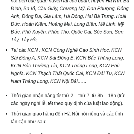
nơi đến các quận huyện tại các quận, huyện
Hà Nội
: Ba
Đình, Ba Vì, Cầu Giấy, Chương Mỹ, Đan Phượng, Đông
Anh, Đống Đa, Gia Lâm, Hà Đông, Hai Bà Trưng, Hoài
Đức, Hoàn Kiếm, Hoàng Mai, Long Biên, Mê Linh, Mỹ
Đức, Phú Xuyên, Phúc Thọ, Quốc Oai, Sóc Sơn, Sơn
Tây, Tây Hồ,
Tại các KCN : KCN Công Nghệ Cao Sinh Học, KCN
Sài Đồng A, KCN Sài Đồng B, KCN Bắc Thăng Long,
KCN Bắc Thường Tín, KCN Thăng Long, KCN Phú
Nghĩa, KCN Thạch Thất Quốc Oai, KCN Đài Tư, KCN
Nam Thăng Long, KCN Nội Bài,…..
Thời gian nhận hàng từ thứ 2 – thứ 7, từ 8h – 18h (trừ
các ngày nghỉ lễ, tết theo quy định của luật lao động).
Thời gian giao hàng đến Hà Nội nói riêng và các tỉnh
lân cận như sau: