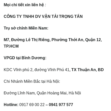
Mọi chi tiết xin liên hệ
:
CÔNG TY TNHH DV VẬN TẢI TRỌNG TẤN
Trụ
sở
chính Miền Nam:
M7, Đường Lê
Thị
Riêng, Phường Thới An, Quận 12,
TP.HCM
VPGD tại Bình Dương:
KDC Vĩnh phú 2, đường Vĩnh Phú 41
, TX Thuận An, BD
Chi Nhánh Miền Bắc tại Hà Nội:
Đường Lĩnh Nam, Quận Hoàng Mai, Hà Nội
Hotline:
0917 69 00 22
–
0941 977 57
7