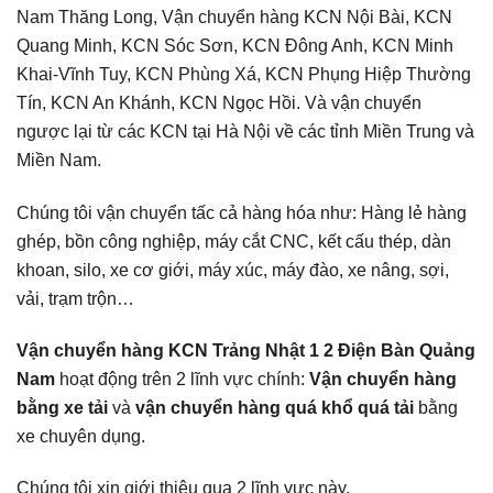
Nam Thăng Long, Vận chuyển hàng KCN Nội Bài, KCN
Quang Minh, KCN Sóc Sơn, KCN Đông Anh, KCN Minh
Khai-Vĩnh Tuy, KCN Phùng Xá, KCN Phụng Hiệp Thường
Tín, KCN An Khánh, KCN Ngọc Hồi. Và vận chuyển
ngược lại từ các KCN tại Hà Nội về các tỉnh Miền Trung và
Miền Nam.
Chúng tôi vận chuyển tấc cả hàng hóa như: Hàng lẻ hàng
ghép, bồn công nghiệp, máy cắt CNC, kết cấu thép, dàn
khoan, silo, xe cơ giới, máy xúc, máy đào, xe nâng, sợi,
vải, trạm trộn…
Vận chuyển hàng KCN Trảng Nhật 1 2 Điện Bàn Quảng
Nam
hoạt động trên 2 lĩnh vực chính:
Vận chuyển hàng
bằng xe tải
và
vận chuyển hàng quá khổ quá tải
bằng
xe chuyên dụng.
Chúng tôi xin giới thiệu qua 2 lĩnh vực này.