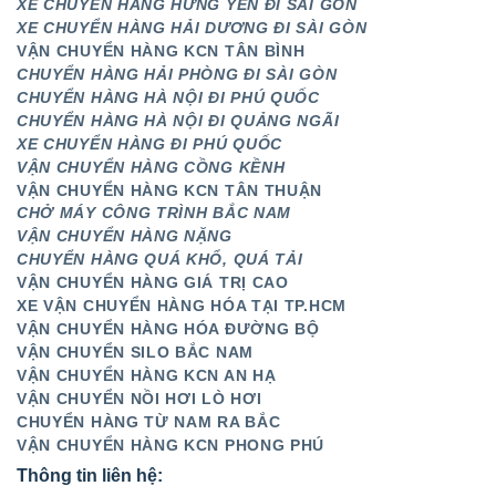
XE CHUYỂN HÀNG HƯNG YÊN ĐI SÀI GÒN
XE CHUYỂN HÀNG HẢI DƯƠNG ĐI SÀI GÒN
VẬN CHUYỂN HÀNG KCN TÂN BÌNH
CHUYỂN HÀNG HẢI PHÒNG ĐI SÀI GÒN
CHUYỂN HÀNG HÀ NỘI ĐI PHÚ QUỐC
CHUYỂN HÀNG HÀ NỘI ĐI QUẢNG NGÃI
XE CHUYỂN HÀNG ĐI PHÚ QUỐC
VẬN CHUYỂN HÀNG CỒNG KỀNH
VẬN CHUYỂN HÀNG KCN TÂN THUẬN
CHỞ MÁY CÔNG TRÌNH BẮC NAM
VẬN CHUYỂN HÀNG NẶNG
CHUYỂN HÀNG QUÁ KHỔ, QUÁ TẢI
VẬN CHUYỂN HÀNG GIÁ TRỊ CAO
XE VẬN CHUYỂN HÀNG HÓA TẠI TP.HCM
VẬN CHUYỂN HÀNG HÓA ĐƯỜNG BỘ
VẬN CHUYỂN SILO BẮC NAM
VẬN CHUYỂN HÀNG KCN AN HẠ
VẬN CHUYỂN NỒI HƠI LÒ HƠI
CHUYỂN HÀNG TỪ NAM RA BẮC
VẬN CHUYỂN HÀNG KCN PHONG PHÚ
Thông tin liên hệ: