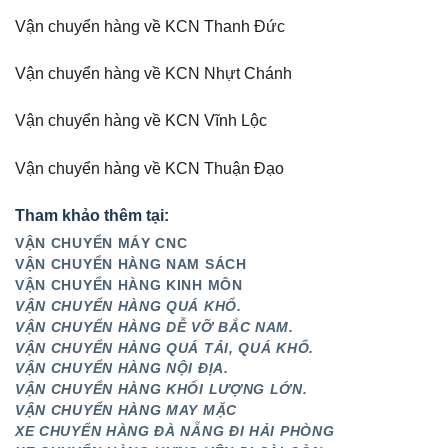
Vận chuyển hàng về KCN Thanh Đức
Vận chuyển hàng về KCN Nhựt Chánh
Vận chuyển hàng về KCN Vĩnh Lộc
Vận chuyển hàng về KCN Thuận Đạo
Tham khảo thêm tại:
VẬN CHUYỂN MÁY CNC
VẬN CHUYỂN HÀNG NAM SÁCH
VẬN CHUYỂN HÀNG KINH MÔN
VẬN CHUYỂN HÀNG QUÁ KHỔ.
VẬN CHUYỂN HÀNG DỄ VỠ BẮC NAM.
VẬN CHUYỂN HÀNG QUÁ TẢI, QUÁ KHỔ.
VẬN CHUYỂN HÀNG NỘI ĐỊA.
VẬN CHUYỂN HÀNG KHỐI LƯỢNG LỚN.
VẬN CHUYỂN HÀNG MAY MẶC
XE CHUYỂN HÀNG ĐÀ NẴNG ĐI HẢI PHÒNG