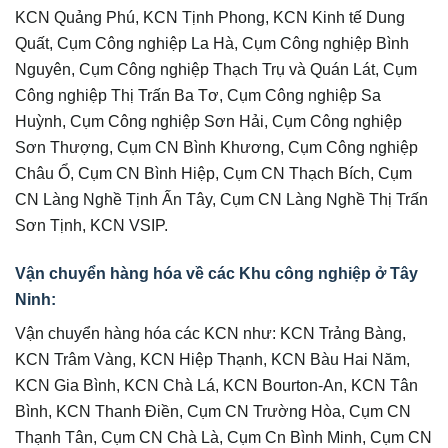
KCN Quảng Phú, KCN Tịnh Phong, KCN Kinh tế Dung
Quất, Cụm Công nghiệp La Hà, Cụm Công nghiệp Bình
Nguyên, Cụm Công nghiệp Thạch Trụ và Quán Lát, Cụm
Công nghiệp Thị Trấn Ba Tơ, Cụm Công nghiệp Sa
Huỳnh, Cụm Công nghiệp Sơn Hải, Cụm Công nghiệp
Sơn Thượng, Cụm CN Bình Khương, Cụm Công nghiệp
Châu Ổ, Cụm CN Bình Hiệp, Cụm CN Thạch Bích, Cụm
CN Làng Nghề Tịnh Ấn Tây, Cụm CN Làng Nghề Thị Trấn
Sơn Tịnh, KCN VSIP.
Vận chuyển hàng hóa về các Khu công nghiệp ở Tây
Ninh:
Vận chuyển hàng hóa các KCN như: KCN Trảng Bàng,
KCN Trâm Vàng, KCN Hiệp Thạnh, KCN Bàu Hai Năm,
KCN Gia Bình, KCN Chà Lá, KCN Bourton-An, KCN Tân
Bình, KCN Thanh Điền, Cụm CN Trường Hòa, Cụm CN
Thạnh Tân, Cụm CN Chà Là, Cụm Cn Bình Minh, Cụm CN