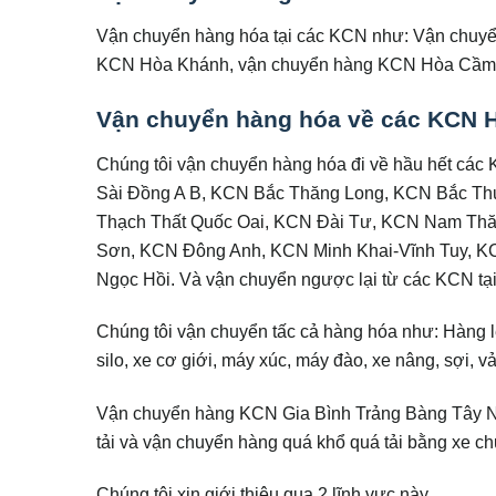
Vận chuyển hàng hóa tại các KCN như: Vận chuy
KCN Hòa Khánh, vận chuyển hàng KCN Hòa Cầm,
Vận chuyển hàng hóa về các KCN H
Chúng tôi vận chuyển hàng hóa đi về hầu hết cá
Sài Đồng A B, KCN Bắc Thăng Long, KCN Bắc Th
Thạch Thất Quốc Oai, KCN Đài Tư, KCN Nam Thă
Sơn, KCN Đông Anh, KCN Minh Khai-Vĩnh Tuy, 
Ngọc Hồi. Và vận chuyển ngược lại từ các KCN tại
Chúng tôi vận chuyển tấc cả hàng hóa như: Hàng l
silo, xe cơ giới, máy xúc, máy đào, xe nâng, sợi, v
Vận chuyển hàng KCN Gia Bình Trảng Bàng Tây Nin
tải và vận chuyển hàng quá khổ quá tải bằng xe c
Chúng tôi xin giới thiệu qua 2 lĩnh vực này.