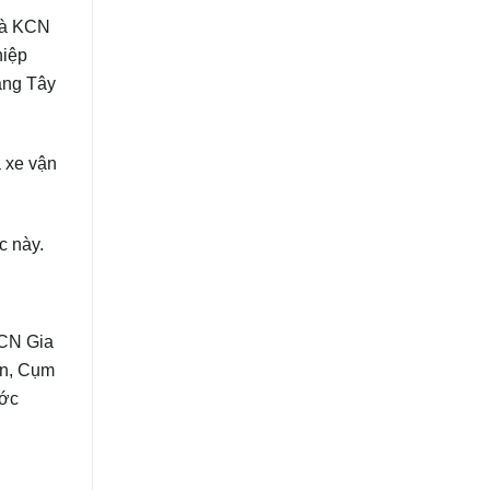
là KCN
hiệp
àng Tây
à xe vận
c này.
CN Gia
ân, Cụm
ước