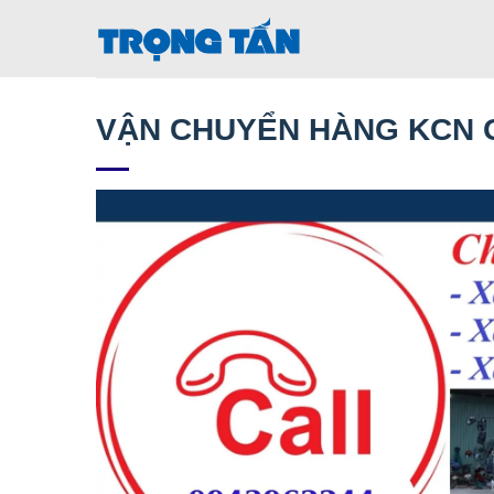
Bỏ
qua
nội
dung
VẬN CHUYỂN HÀNG KCN G