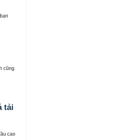
 bạn
nh cũng
 tải
cầu cao