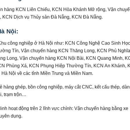
ển hàng KCN Liên Chiểu, KCN Hòa Khánh Mở rộng, Vận chuyể
 KCN Dịch vụ Thủy sản Đà Nẵng, KCN Đà Nẵng.
à Nội:
c Khu công nghiệp ở Hà Nội như: KCN Công Nghệ Cao Sinh Họ
ường Tín, Vận chuyển hàng KCN Thăng Long, KCN Phú Nghĩ
ng Long, Vận chuyển hàng KCN Nội Bài, KCN Quang Minh, K
KCN Phùng Xá, KCN Phụng Hiệp Thường Tín, KCN An Khánh,
 Hà Nội về các tỉnh Miền Trung và Miền Nam.
ẻ hàng ghép, bồn công nghiệp, máy cắt CNC, kết cấu thép, dàn
ải, trạm trộn…
h hoạt động trên 2 lĩnh vực chính: Vận chuyển hàng bằng xe
huyên dụng.