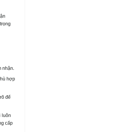
vận
trọng
m nhận.
phù hợp
rõ để
i luôn
ng cấp