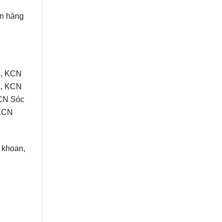
n hàng
c, KCN
a, KCN
CN Sóc
 KCN
 khoan,