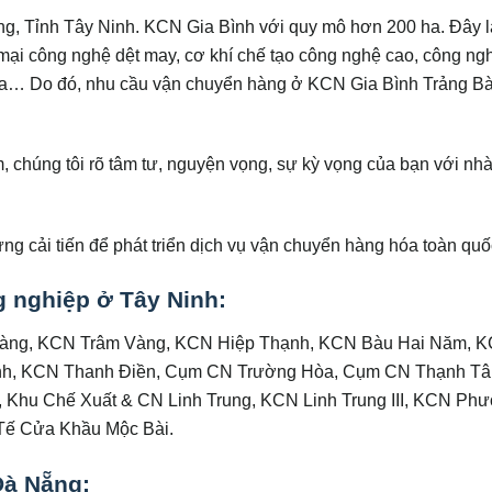
g, Tỉnh Tây Ninh. KCN Gia Bình với quy mô hơn 200 ha. Đây 
 mại công nghệ dệt may, cơ khí chế tạo công nghệ cao, công ng
ì nhựa… Do đó, nhu cầu vận chuyển hàng ở KCN Gia Bình Trảng B
 chúng tôi rõ tâm tư, nguyện vọng, sự kỳ vọng của bạn với nh
g cải tiến để phát triển dịch vụ vận chuyển hàng hóa toàn quố
 nghiệp ở Tây Ninh:
Bàng, KCN Trâm Vàng, KCN Hiệp Thạnh, KCN Bàu Hai Năm, K
ình, KCN Thanh Điền, Cụm CN Trường Hòa, Cụm CN Thạnh T
Khu Chế Xuất & CN Linh Trung, KCN Linh Trung III, KCN Ph
Tế Cửa Khầu Mộc Bài.
Đà Nẵng: