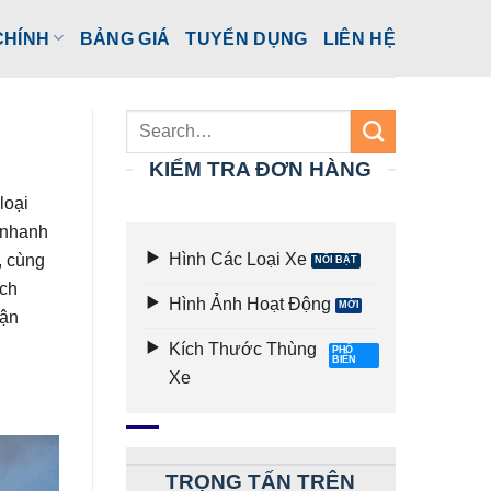
CHÍNH
BẢNG GIÁ
TUYỂN DỤNG
LIÊN HỆ
KIỂM TRA ĐƠN HÀNG
loại
 nhanh
Hình Các Loại Xe
, cùng
ách
Hình Ảnh Hoạt Động
Vận
Kích Thước Thùng
Xe
TRỌNG TẤN TRÊN