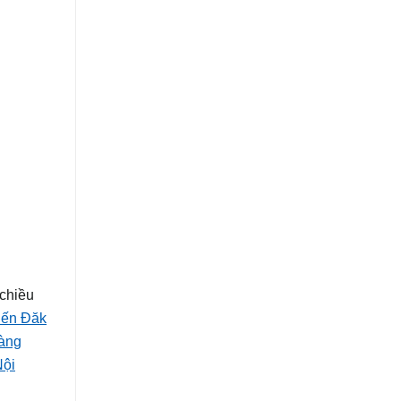
chiều
Đến Đăk
àng
Nội