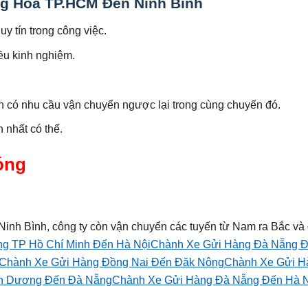
ng Hóa TP.HCM Đến Ninh Bình
uy tín trong công việc.
iều kinh nghiệm.
h có nhu cầu vận chuyển ngược lại trong cùng chuyến đó.
 nhất có thể.
óng
h Bình, công ty còn vận chuyển các tuyến từ Nam ra Bắc và 
g TP Hồ Chí Minh Đến Hà Nội
Chành Xe Gửi Hàng Đà Nẵng 
Chành Xe Gửi Hàng Đồng Nai Đến Đăk Nông
Chành Xe Gửi H
nh Dương Đến Đà Nẵng
Chành Xe Gửi Hàng Đà Nẵng Đến Hà 