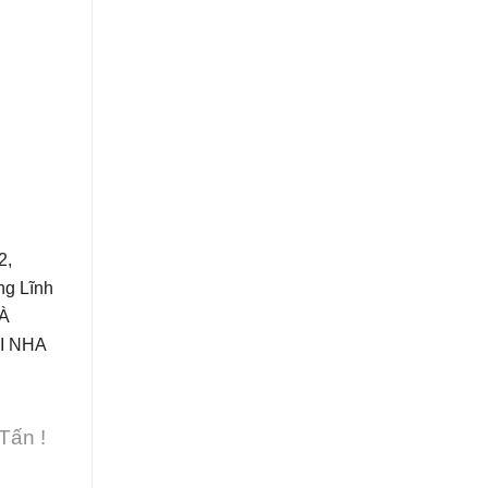
2,
g Lĩnh
ĐÀ
I NHA
Tấn !