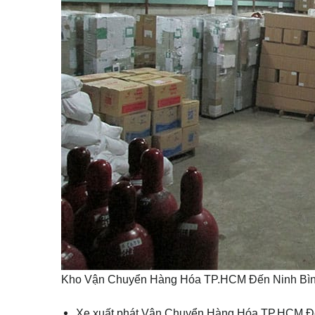
Kho Vận Chuyển Hàng Hóa TP.HCM Đến Ninh Bì
Xe xuất phát Vận Chuyển Hàng Hóa TP.HCM Đế