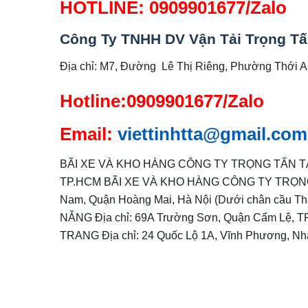
HOTLINE: 0909901677/Zalo
Công Ty TNHH DV Vận Tải Trọng T
Địa chỉ: M7, Đường Lê Thị Riêng, Phường Thới 
Hotline:0909901677/Zalo
Email:
viettinhtta@gmail.com
BÃI XE VÀ KHO HÀNG CÔNG TY TRỌNG TẤN TẠI TP
TP.HCM BÃI XE VÀ KHO HÀNG CÔNG TY TRỌNG TẤ
Nam, Quận Hoàng Mai, Hà Nội (Dưới chân cầu
NẴNG Địa chỉ: 69A Trường Sơn, Quận Cẩm Lệ
TRANG Địa chỉ: 24 Quốc Lộ 1A, Vĩnh Phương, Nh