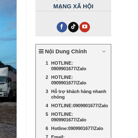
MẠNG XÃ HỘI
Nội Dung Chính
HOTLINE:
0909901677/Zalo
HOTLINE:
0909901677/Zalo
Hỗ trợ khách hàng nhanh
chóng
HOTLINE:0909901677/Zalo
HOTLINE:
0909901677/Zalo
Hotline:0909901677/Zalo
Email: