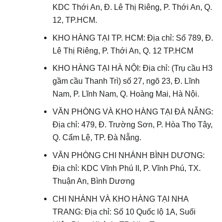
KDC Thới An, Đ. Lê Thị Riêng, P. Thới An, Q.
12, TP.HCM.
KHO HÀNG TẠI TP. HCM: Địa chỉ: Số 789, Đ.
Lê Thị Riêng, P. Thới An, Q. 12 TP.HCM
KHO HÀNG TẠI HÀ NỘI: Địa chỉ: (Trụ cầu H3
gầm cầu Thanh Trì) số 27, ngõ 23, Đ. Lĩnh
Nam, P. Lĩnh Nam, Q. Hoàng Mai, Hà Nội.
VĂN PHÒNG VÀ KHO HÀNG TẠI ĐÀ NẴNG:
Địa chỉ: 479, Đ. Trường Sơn, P. Hòa Thọ Tây,
Q. Cẩm Lệ, TP. Đà Nẵng.
VĂN PHÒNG CHI NHÁNH BÌNH DƯƠNG:
Địa chỉ: KDC Vĩnh Phú II, P. Vĩnh Phú, TX.
Thuận An, Bình Dương
CHI NHÁNH VÀ KHO HÀNG TẠI NHA
TRANG: Địa chỉ: Số 10 Quốc lộ 1A, Suối