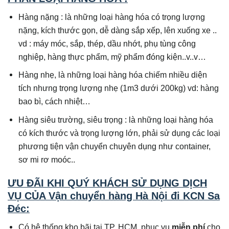
Hàng nặng : là những loại hàng hóa có trọng lượng
nặng, kích thước gọn, dễ dàng sắp xếp, lên xuống xe ..
vd : máy móc, sắp, thép, dầu nhớt, phụ tùng công
nghiệp, hàng thực phẩm, mỹ phẩm đóng kiện..v..v…
Hàng nhẹ, là những loại hàng hóa chiếm nhiều diện
tích nhưng trọng lượng nhẹ (1m3 dưới 200kg) vd: hàng
bao bì, cách nhiệt…
Hàng siêu trường, siêu trọng : là những loại hàng hóa
có kích thước và trọng lượng lớn, phải sử dụng các loại
phương tiện vận chuyển chuyên dụng như container,
sơ mi rơ moóc..
ƯU ĐÃI KHI QUÝ KHÁCH SỬ DỤNG DỊCH
VỤ CỦA Vận chuyển hàng Hà Nội đi KCN Sa
Đéc:
Có hệ thống kho bãi tại TP. HCM, phục vụ
miễn phí
cho