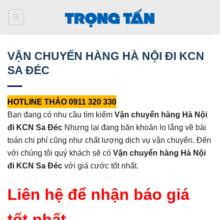
Bỏ
qua
nội
dung
VẬN CHUYỂN HÀNG HÀ NỘI ĐI KCN
SA ĐÉC
HOTLINE THẢO 0911 320 330
Bạn đang có nhu cầu tìm kiếm
Vận chuyển hàng Hà Nội
đi KCN Sa Đéc
Nhưng lại đang băn khoăn lo lắng về bài
toán chi phí cũng như chất lượng dịch vụ vận chuyển. Đến
với chúng tôi quý khách sẽ có
Vận chuyển hàng Hà Nội
đi KCN Sa Đéc
với giá cước tốt nhất.
Liên hệ để nhận báo giá
tốt nhất