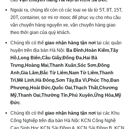
Ngoài ra, chúng tôi còn có các loại xe tải từ 5T, 8T, 15T,
20T, container, sơ mi rơ mooc để phục vụ cho nhu cầu
vận chuyển hàng nguyên xe, vận chuyển hàng giao
theo thời gian của quý khách.
Chúng tôi có thể
giao
nhận hàng tận nơi
tại các quận
huyện trên địa bàn Hà Nội:
Ba Đình,Hoàn Kiếm,Tây
Hồ,Long Biên,Cầu Giấy,Đống Đa,Hai Bà
Trưng,Hoàng Mai,Thanh Xuân,Sóc Sơn,Đông
Anh,Gia Lâm,Bắc Từ Liêm,Nam Từ Liêm,Thanh
Trì,Mê Linh,Hà Đông,Sơn Tây,Ba Vì,Phúc Thọ,Đan
Phượng,Hoài Đức,Quốc Oai,Thạch Thất,Chương
Mỹ,Thanh Oai,Thường Tín,Phú Xuyên,Ứng Hòa,Mỹ
Đức
.
Chúng tôi có thể
giao
nhận hàng tận nơi
tại các Khu
Công Nghiệp trên địa bàn Hà Nội: KCN Công Nghệ
Cao Sinh Học,KCN Sài Đồng A, KCN Sài Đồng B, KCN