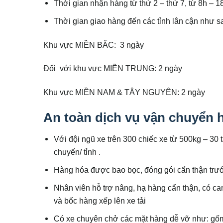
Thời gian nhận hàng từ thứ 2 – thứ 7, từ 8h – 18h
Thời gian giao hàng đến các tỉnh lân cận như s
Khu vực MIỀN BẮC: 3 ngày
Đối với khu vực MIỀN TRUNG: 2 ngày
Khu vực MIỀN NAM & TÂY NGUYÊN: 2 ngày
An toàn dịch vụ vận chuyển 
Với đội ngũ xe trên 300 chiếc xe từ 500kg – 30 t
chuyến/ tỉnh .
Hàng hóa được bao bọc, đóng gói cẩn thận trước
Nhân viên hỗ trợ nâng, hạ hàng cẩn thận, có ca
và bốc hàng xếp lên xe tải
Có xe chuyên chở các mặt hàng dễ vỡ như: gốm 