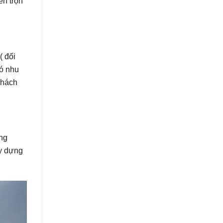
ển trọn
( đối
có nhu
khách
àng
ây dựng