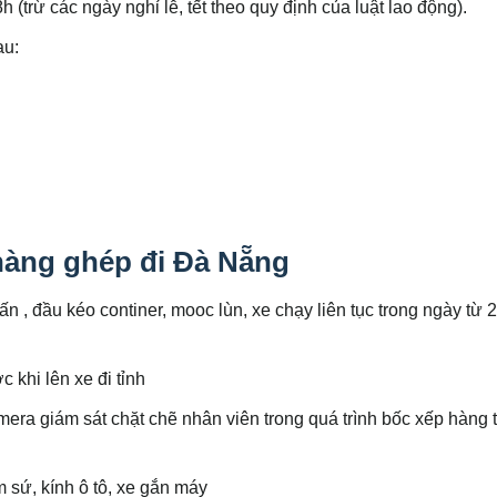
 (trừ các ngày nghỉ lễ, tết theo quy định của luật lao động).
au:
hàng ghép đi Đà Nẵng
ấn , đầu kéo continer, mooc lùn, xe chạy liên tục trong ngày từ 
 khi lên xe đi tỉnh
mera giám sát chặt chẽ nhân viên trong quá trình bốc xếp hàng 
sứ, kính ô tô, xe gắn máy