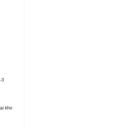
2-3
tại kho