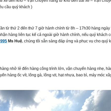
ãi xe đến kho – Vận chuyển hàng từ kho đến bãi xe – Vận chuy
yêu cầu quý khách )
uần từ thứ 2 đến thứ 7 giờ hành chính từ 8h – 17h30 hàng ngày 
hận hàng liên tục kế cả ngoài giờ hành chính, nếu quý khách 
 995
Ms Huệ
, chúng tôi sẵn sàng đáp ứng và phục vụ cho quý 
 hàng nhở lẻ đến hàng công trình lớn, vận chuyển hàng nhẹ, h
ển hàng ốc vít, lông gà, lông vịt, hạt nhựa, bao bì, máy móc x