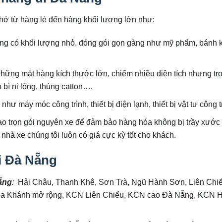
hở từ hàng lẻ đến hàng khối lượng lớn như:
g có khối lượng nhỏ, đóng gói gọn gàng như mỹ phẩm, bánh 
những mặt hàng kích thước lớn, chiếm nhiều diện tích nhưng tr
bì ni lông, thùng catton….
:
như máy móc công trình, thiết bị điện lạnh, thiết bị vật tư công
o trọn gói nguyên xe để đảm bảo hàng hóa không bị trầy xước
 nhà xe chúng tôi luôn có giá cực kỳ tốt cho khách.
i Đà Nẵng
ẵng
:
Hải Châu, Thanh Khê, Sơn Trà, Ngũ Hành Sơn, Liên Chi
òa Khánh mở rộng, KCN Liên Chiểu, KCN cao Đà Nẵng, KCN 