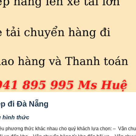
p đi Đà Nẵng
u hình thức
iều phương thức khác nhau cho quý khách lựa chọn: – Vận ch