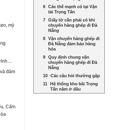
Các thế mạnh có tại Vận
tải Trọng Tấn
Giấy tờ cần phải có khi
kẹo, mỳ
chuyển hàng ghép đi Đà
Nẵng
Vận chuyển hàng ghép đi
ọng
Đà Nẵng đảm bảo hàng
hóa
Quy định chung vận
 trình…
chuyển hàng ghép đi Đà
Nẵng
 và đảm
Các câu hỏi thường gặp
Hệ thống kho bãi Trọng
Tấn nằm ở đâu
ểu, Cẩm
Hòa