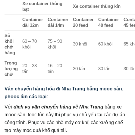
Xe container thùng
Xe container thùng kín
bạt
Container
Container
Container
Container
Cont
dài 12m
dài 14m
20 feed
40 feed
45 fe
Số
khối
60 – 70
75 – 90
30 khối
60 khối
65 kh
chở
khối
khối
hàng
Trọng
20 – 33
16 – 20
lượng
30 tấn
30 tấn
30 tấ
tấn
tấn
chở
Vận chuyển hàng hóa đi Nha Trang bằng mooc sàn,
phooc lùn các loại:
Với
dịch vụ vận chuyển hàng về Nha Trang
bằng xe
mooc sàn, fooc lùn này thì phục vụ chủ yếu tại các dự án
công trình. Phục vụ các nhà máy cơ khí; các xưởng chế
tạo máy móc quá khổ quá tải.