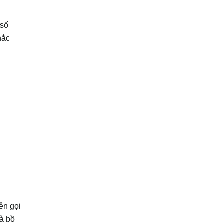
 số
hắc
ên gọi
và bồ