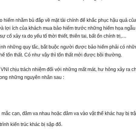
ảo hiểm nhằm bù đắp về mặt tài chính để khắc phục hậu quả của 
 và lợi ích của khách mua bảo hiểm trước những hiểm họa ngẫu
ổ xảy ra do yếu tố thời thiết, thiên tai, bất ổn chính trị,…
định những quy tắc, bắt buộc người được bảo hiểm phải có nhữ
ế tổn thất. Có như vậy thì tổn thất mới được bồi thường.
 VNI chịu trách nhiệm đối với những mất mát, hư hỏng xảy ra c
trong những nguyên nhân sau :
i, mắc cạn, đâm va nhau hoặc đâm va vào vật thể khác hay bị tr
ình kiến trúc khác bị sập đổ.