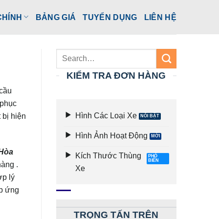
CHÍNH
BẢNG GIÁ
TUYỂN DỤNG
LIÊN HỆ
KIỂM TRA ĐƠN HÀNG
 cầu
phục
Hình Các Loại Xe
 bị hiện
Hình Ảnh Hoạt Động
 Hòa
Kích Thước Thùng
hàng .
Xe
ợp lý
p ứng
TRỌNG TẤN TRÊN