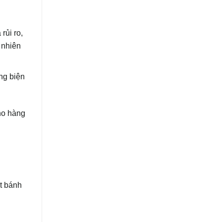
rủi ro,
 nhiên
ng biện
ho hàng
ật bánh