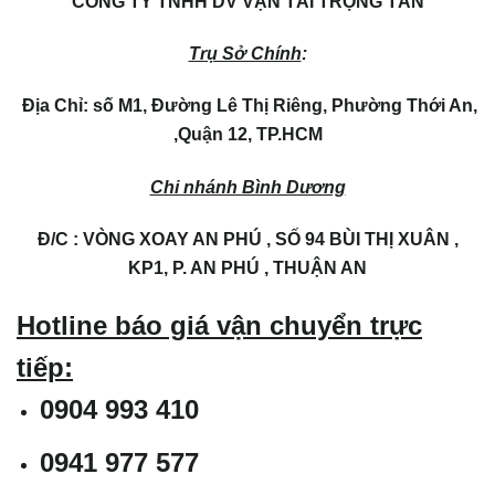
CÔNG TY TNHH DV VẬN TẢI TRỌNG TẤN
Trụ Sở Chính
:
Địa Chỉ: số M1, Đường Lê Thị Riêng, Phường Thới An,
,Quận 12, TP.HCM
Chi nhánh Bình Dương
Đ/C : VÒNG XOAY AN PHÚ , SỐ 94 BÙI THỊ XUÂN ,
KP1, P. AN PHÚ , THUẬN AN
Hotline báo giá vận chuyển trực
tiếp:
0904 993 410
0941 977 577