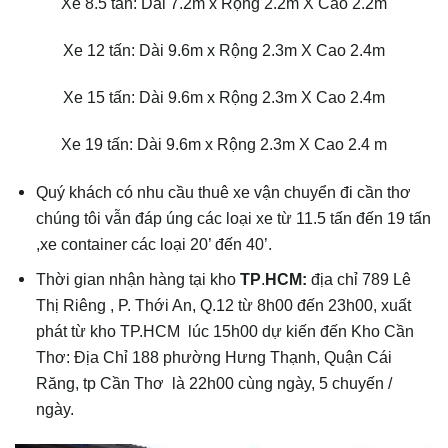
Xe 8.5 tấn: Dài 7.2m x Rộng 2.2m X Cao 2.2m
Xe 12 tấn: Dài 9.6m x Rộng 2.3m X Cao 2.4m
Xe 15 tấn: Dài 9.6m x Rộng 2.3m X Cao 2.4m
Xe 19 tấn: Dài 9.6m x Rộng 2.3m X Cao 2.4 m
Quý khách có nhu cầu thuê xe vận chuyển đi cần thơ
chúng tôi vẫn đáp úng các loại xe từ 11.5 tấn đến 19 tấn
,xe container các loại 20’ đến 40’.
Thời gian nhận hàng tại kho
TP
.
HCM:
địa chỉ 789 Lê
Thị Riêng , P. Thới An, Q.12 từ 8h00 đến 23h00, xuất
phát từ kho TP.HCM lúc 15h00 dự kiến đến Kho Cần
Thơ: Địa Chỉ 188 phường Hưng Thạnh, Quận Cái
Răng, tp Cần Thơ là 22h00 cùng ngày, 5 chuyến /
ngày.