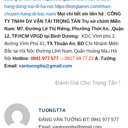
hang-dong-nai-di-ha-noi
https://trongtanvn.com/nhan-
chuyen-hang-di-bac-nam/
Mọi chi tiết xin liên hệ
:
CÔNG
TY TNHH DV VẬN TẢI TRỌNG TẤN
Trụ
sở
chính Miền
Nam:
M7, Đường Lê
Thị
Riêng, Phường Thới An, ,Quận
12, TP.HCM
VPGD tại Bình Dương:
KDC Vĩnh phú 2,
đường Vĩnh Phú 41
, TX Thuận An, BD
Chi Nhánh Miền
Bắc tại Hà Nội: Đường Lĩnh Nam, Quận Hoàng Ma,i Hà
Nội
Hotline:
0941 977 577 –
0917 49 77 22
A. Tưởng
Email:
vantuongtta@gmail.com
Đánh Giá Cho Trọng Tấn !
TUONGTTA
ĐẶNG VĂN TƯỞNG ĐT: 0941 977 577
Email: vantuongtta@gmail.com