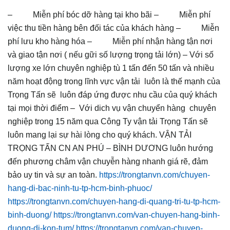
– Miễn phí bóc dỡ hàng tại kho bãi – Miễn phí
việc thu tiền hàng bên đối tác của khách hàng – Miễn
phí lưu kho hàng hóa – Miễn phí nhận hàng tận nơi
và giao tận nơi ( nếu gữi số lượng trọng tải lớn) – Với số
lượng xe lớn chuyên nghiệp tù 1 tấn đến 50 tấn và nhiều
năm hoạt động trong lĩnh vực vận tải luôn là thế mạnh của
Trọng Tấn sẽ luôn đáp ứng được nhu cầu của quý khách
tại mọi thời điểm – Với dich vụ vận chuyển hàng chuyên
nghiệp trong 15 năm qua Công Ty vận tải Trọng Tấn sẽ
luôn mang lại sự hài lòng cho quý khách. VẬN TẢI
TRỌNG TẤN CN AN PHÚ – BÌNH DƯƠNG luôn hướng
đến phương châm vận chuyễn hàng nhanh giá rẽ, đảm
bảo uy tin và sự an toàn.
https://trongtanvn.com/chuyen-
hang-di-bac-ninh-tu-tp-hcm-binh-phuoc/
https://trongtanvn.com/chuyen-hang-di-quang-tri-tu-tp-hcm-
binh-duong/
https://trongtanvn.com/van-chuyen-hang-binh-
duong-di-kon-tum/
https://trongtanvn.com/van-chuyen-