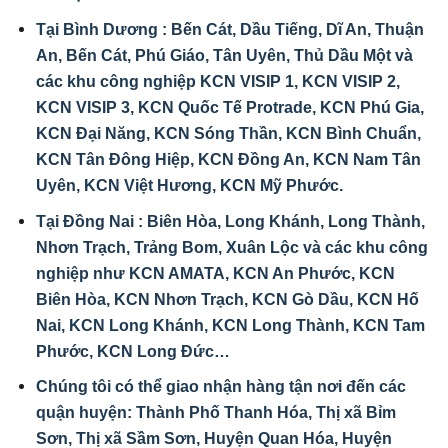
Tại Bình Dương : Bến Cát, Dầu Tiếng, Dĩ An, Thuận
An, Bến Cát, Phú Giáo, Tân Uyên, Thủ Dầu Một và
các khu công nghiệp KCN VISIP 1, KCN VISIP 2,
KCN VISIP 3, KCN Quốc Tế Protrade, KCN Phú Gia,
KCN Đại Năng, KCN Sóng Thần, KCN Bình Chuẩn,
KCN Tân Đông Hiệp, KCN Đồng An, KCN Nam Tân
Uyên, KCN Việt Hương, KCN Mỹ Phước.
Tại Đồng Nai : Biên Hòa, Long Khánh, Long Thành,
Nhơn Trạch, Trảng Bom, Xuân Lộc và các khu công
nghiệp như KCN AMATA, KCN An Phước, KCN
Biên Hòa, KCN Nhơn Trạch, KCN Gò Dầu, KCN Hố
Nai, KCN Long Khánh, KCN Long Thành, KCN Tam
Phước, KCN Long Đức…
Chúng tôi có thể
giao nhận hàng tận nơi
đến các
quận huyện: Thành Phố Thanh Hóa, Thị xã Bỉm
Sơn, Thị xã Sầm Sơn, Huyện Quan Hóa, Huyện