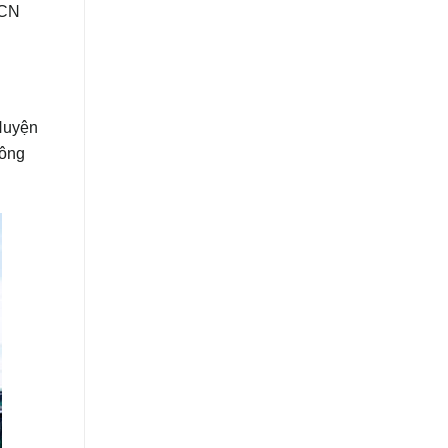
KCN
Huyện
công