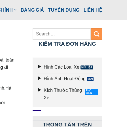
CHÍNH
BẢNG GIÁ
TUYỂN DỤNG
LIÊN HỆ
KIỂM TRA ĐƠN HÀNG
ài toán
Hình Các Loại Xe
g đi
Hình Ảnh Hoạt Động
ình.Hà
Kích Thước Thùng
Xe
với
TRỌNG TẤN TRÊN