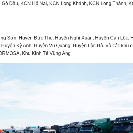
 Gò Dầu, KCN Hố Nai, KCN Long Khánh, KCN Long Thành, 
ơng Sơn, Huyện Đức Thọ, Huyện Nghi Xuân, Huyện Can Lộc, 
Huyện Kỳ Anh, Huyện Vũ Quang, Huyện Lộc Hà. Và các khu 
FORMOSA, Khu Kinh Tế Vũng Áng