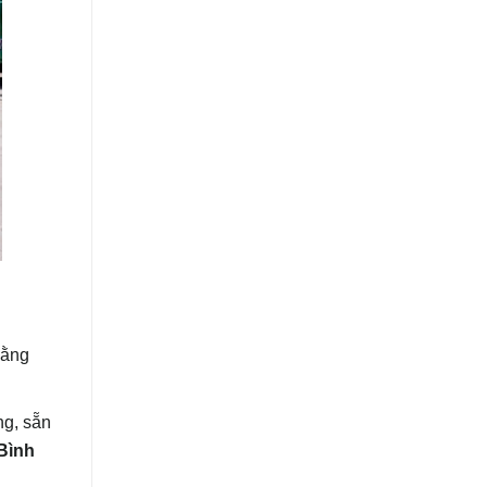
hằng
ng, sẵn
Bình