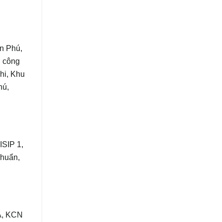
n Phú,
u công
hi, Khu
hú,
ISIP 1,
huẩn,
A, KCN