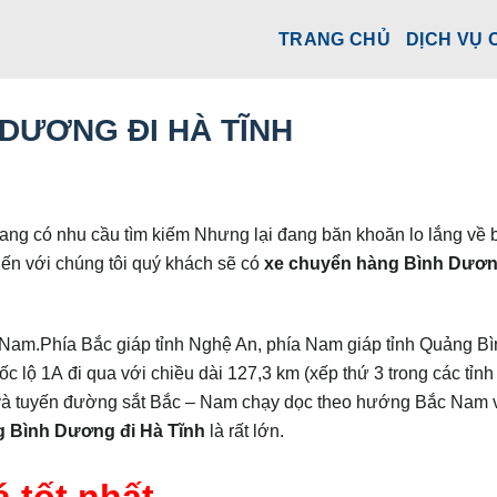
TRANG CHỦ
DỊCH VỤ 
DƯƠNG ĐI HÀ TĨNH
ng có nhu cầu tìm kiếm Nhưng lại đang băn khoăn lo lắng về b
Đến với chúng tôi quý khách sẽ có
xe chuyển hàng Bình Dươn
t Nam.Phía Bắc giáp tỉnh Nghệ An, phía Nam giáp tỉnh Quảng B
 lộ 1A đi qua với chiều dài 127,3 km (xếp thứ 3 trong các tỉnh
 và tuyến đường sắt Bắc – Nam chạy dọc theo hướng Bắc Nam 
 Bình Dương đi Hà Tĩnh
là rất lớn.
 tốt nhất