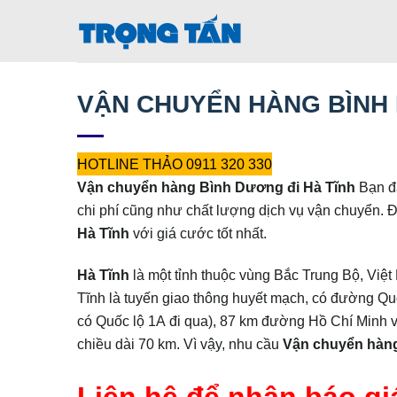
Bỏ
qua
nội
dung
VẬN CHUYỂN HÀNG BÌNH 
HOTLINE THẢO 0911 320 330
Vận chuyển hàng Bình Dương đi Hà Tĩnh
Bạn đa
chi phí cũng như chất lượng dịch vụ vận chuyển. 
Hà Tĩnh
với giá cước tốt nhất.
Hà Tĩnh
là một tỉnh thuộc vùng Bắc Trung Bộ, Việ
Tĩnh là tuyến giao thông huyết mạch, có đường Quốc
có Quốc lộ 1A đi qua), 87 km đường Hồ Chí Minh
chiều dài 70 km. Vì vậy, nhu cầu
Vận chuyển hàng
Liên hệ để nhận báo giá