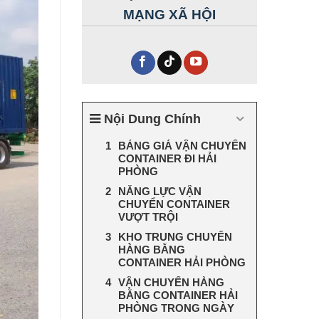
MẠNG XÃ HỘI
Nội Dung Chính
BẢNG GIÁ VẬN CHUYỂN
CONTAINER ĐI HẢI
PHÒNG
NĂNG LỰC VẬN
CHUYỂN CONTAINER
VƯỢT TRỘI
KHO TRUNG CHUYỂN
HÀNG BẰNG
CONTAINER HẢI PHÒNG
VẬN CHUYỂN HÀNG
BẰNG CONTAINER HẢI
PHÒNG TRONG NGÀY