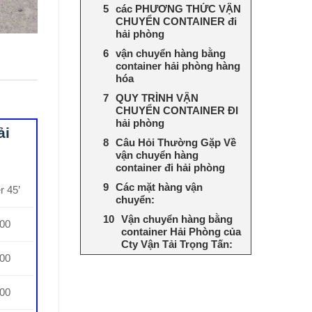
các PHƯƠNG THỨC VẬN
CHUYỂN CONTAINER đi
hải phòng
vận chuyển hàng bằng
container hải phòng hàng
hóa
QUY TRÌNH VẬN
CHUYỂN CONTAINER ĐI
hải phòng
ải
Câu Hỏi Thường Gặp Về
vận chuyển hàng
container đi hải phòng
Các mặt hàng vận
r 45’
chuyển:
Vận chuyển hàng bằng
000
container Hải Phòng của
Cty Vận Tải Trọng Tấn:
000
000