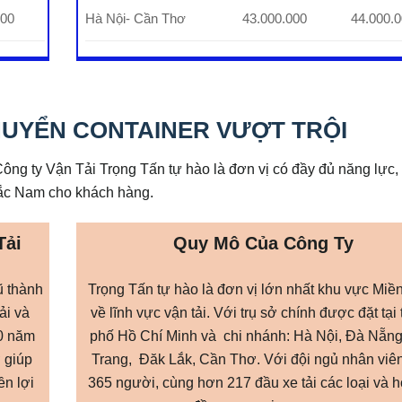
000
Hà Nội- Cần Thơ
43.000.000
44.000.
UYỂN CONTAINER VƯỢT TRỘI
ng ty Vận Tải Trọng Tấn tự hào là đơn vị có đầy đủ năng lực
Bắc Nam cho khách hàng.
Tải
Quy Mô Của Công Ty
ũ thành
Trọng Tấn tự hào là đơn vị lớn nhất khu vực Mi
ải và
về lĩnh vực vận tải. Với trụ sở chính được đặt tại
0 năm
phố Hồ Chí Minh và chi nhánh: Hà Nội, Đà Nẵn
ợ giúp
Trang, Đăk Lắk, Cần Thơ. Với đội ngủ nhân viê
ền lợi
365 người, cùng hơn 217 đầu xe tải các loại và 