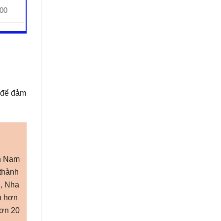
000
, để đảm
ền Nam
 thành
g, Nha
n hơn
hơn 20