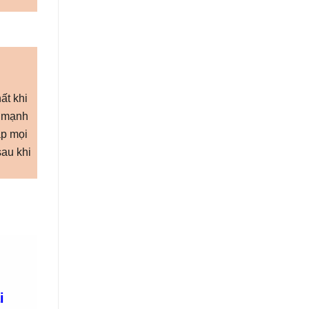
ất khi
ư mạnh
áp mọi
au khi
G
i