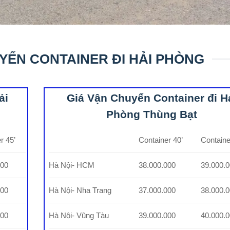
YỂN CONTAINER ĐI HẢI PHÒNG
ải
Giá Vận Chuyển Container đi H
Phòng Thùng Bạt
r 45’
Container 40’
Containe
000
Hà Nội- HCM
38.000.000
39.000.
000
Hà Nội- Nha Trang
37.000.000
38.000.
000
Hà Nội- Vũng Tàu
39.000.000
40.000.