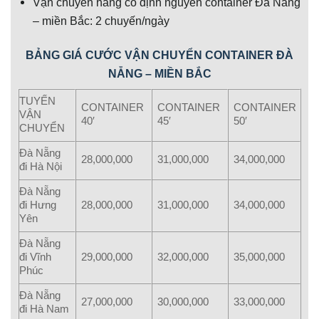
Vận chuyển hàng cố định nguyên container Đà Nẵng
– miền Bắc: 2 chuyến/ngày
BẢNG GIÁ CƯỚC VẬN CHUYỂN CONTAINER ĐÀ
NẴNG – MIỀN BẮC
TUYẾN
CONTAINER
CONTAINER
CONTAINER
VẬN
40′
45′
50′
CHUYỂN
Đà Nẵng
28,000,000
31,000,000
34,000,000
đi Hà Nội
Đà Nẵng
đi Hưng
28,000,000
31,000,000
34,000,000
Yên
Đà Nẵng
đi Vĩnh
29,000,000
32,000,000
35,000,000
Phúc
Đà Nẵng
27,000,000
30,000,000
33,000,000
đi Hà Nam