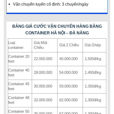
Vận chuyển tuyến cố định: 3 chuyến/ngày
BẢNG GIÁ CƯỚC VẬN CHUYỂN HÀNG BẰNG
CONTAINER HÀ NỘI – ĐÀ NẴNG
Loại
Giá Một
Giá 2 Chiều
Giá Ghép
container
Chiều
Container 20
22.000.000
40.000.000
1.500đ/kg
feet
Container 40
28.000.000
54.000.000
1.400đ/kg
feet
Container 45
30.000.000
59.000.000
1.350đ/kg
feet
Container 48
32.000.000
62.000.000
1.300đ/kg
feet
Container 50
35.000.000
67.000.000
1.300đ/kg