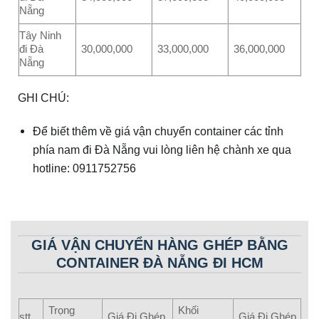
Nẵng
Tây Ninh
đi Đà
30,000,000
33,000,000
36,000,000
Nẵng
GHI CHÚ:
Để biết thêm về giá vận chuyển container các tỉnh
phía nam đi Đà Nẵng vui lòng liên hệ chành xe qua
hotline: 0911752756
GIÁ VẬN CHUYỂN HÀNG GHÉP BẰNG
CONTAINER ĐÀ NẴNG ĐI HCM
Trọng
Khối
stt
Giá Đi Ghép
Giá Đi Ghép