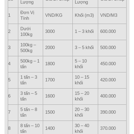
Lượng
Lượng
Đơn Vị
1
VND/KG
Khối (m3)
VND/M3
Tính
Dưới
2
3000
1 – 3 khối
600.000
100kg
100kg –
3
2000
3 – 5 khối
500.000
500kg
500kg – 1
5 – 10
4
1800
450.000
tấn
khối
1 tấn – 3
10 – 15
5
1700
420.000
tấn
khối
3 tấn – 5
15 – 20
6
1600
400.000
tấn
khối
5 tấn – 8
20 – 30
7
1500
390.000
tấn
khối
8 tấn – 10
30 – 40
8
1400
370.000
tấn
khối