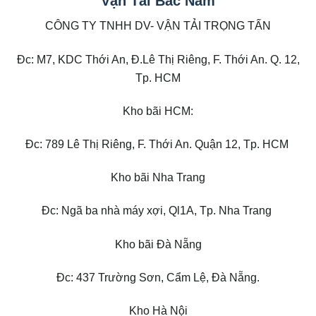
Vận Tải Bắc Nam
CÔNG TY TNHH DV- VẬN TẢI TRỌNG TẤN
Đc: M7, KDC Thới An, Đ.Lê Thị Riêng, F. Thới An. Q. 12,
Tp. HCM
Kho bãi HCM:
Đc: 789 Lê Thị Riêng, F. Thới An. Quận 12, Tp. HCM
Kho bãi Nha Trang
Đc: Ngã ba nhà máy xợi, Ql1A, Tp. Nha Trang
Kho bãi Đà Nẵng
Đc: 437 Trường Sơn, Cẩm Lệ, Đà Nẵng.
Kho Hà Nội