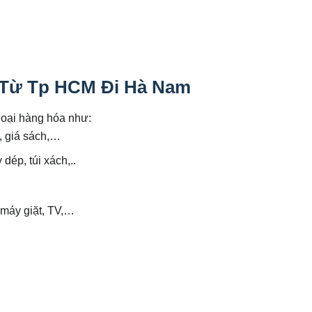
 Từ Tp HCM Đi Hà Nam
loại hàng hóa như:
ủ, giá sách,…
dép, túi xách,..
 máy giặt, TV,…