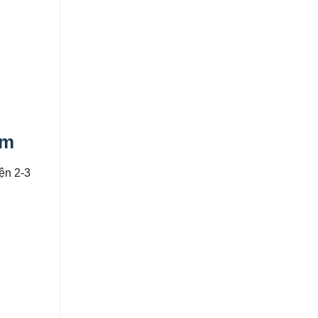
am
ện 2-3