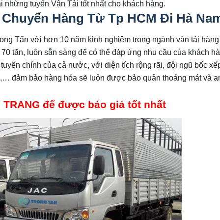
 những tuyến Vận Tải tốt nhất cho khách hàng.
 Chuyển Hàng Từ Tp HCM Đi Hà Na
rọng Tấn với hơn 10 năm kinh nghiệm trong ngành vận tải hàng
ến 70 tấn, luôn sẵn sàng để có thể đáp ứng nhu cầu của khách h
tuyến chính của cả nước, với diện tích rộng rãi, đội ngũ bốc x
ng,… đảm bảo hàng hóa sẽ luôn được bảo quản thoáng mát và a
s. TRANG để được báo giá tốt nhất