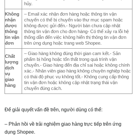
hủy.
Không
– Email xác nhận đơn hàng hoặc thông tin vận
nhận
chuyển có thể bị chuyển vào thư mục spam hoặc
được
không được gửi đến.- Người bán chưa cập nhật
thông
thông tin vận đơn cho đơn hàng- Có thể xảy ra lỗi hệ
tin vận
thống dẫn đến việc không hiển thị thông tin vận đơn
đơn
trên ứng dụng hoặc trang web Shopee.
– Giao hàng không đúng thời gian cam kết.- Sản
Chất
phẩm bị hỏng hoặc tổn thất trong quá trình vận
lượng
chuyển.- Giao hàng đến địa chỉ sai hoặc không chính
dịch
xác.- Nhân viên giao hàng không chuyên nghiệp hoặc
vụ
có thái độ phục vụ không tốt.- Không cung cấp thông
giao
tin vận đơn hoặc không cập nhật trạng thái vận
hàng
chuyển đúng cách.
Để giải quyết vấn đề trên, người dùng có thể:
– Phản hồi về trải nghiệm giao hàng trực tiếp trên ứng
dụng Shopee.