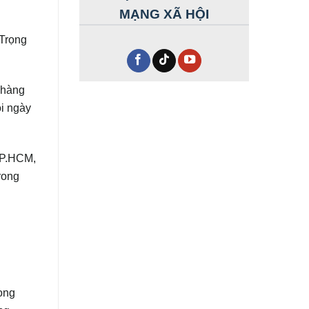
MẠNG XÃ HỘI
 Trọng
 hàng
ỗi ngày
 TP.HCM,
rong
ong