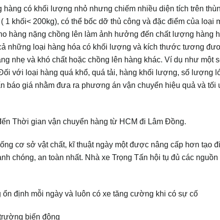
ng hàng có khối lượng nhỏ nhưng chiếm nhiều diện tích trên thùn
 1 khối< 200kg), có thể bốc dỡ thủ công và đặc điểm của loại 
 cho hàng nặng chồng lên làm ảnh hưởng đến chất lượng hàng h
 cả những loại hàng hóa có khối lượng và kích thước tương đư
ng nhẹ và khó chất hoặc chồng lên hàng khác. Ví dụ như một s
ối với loại hàng quá khổ, quá tải, hàng khối lượng, số lượng 
vấn báo giá nhằm đưa ra phương án vận chuyển hiệu quả và tối 
 đến Thời gian vận chuyển hàng từ HCM đi Lâm Đồng.
ống cơ sở vật chất, kĩ thuật ngày một được nâng cấp hơn tạo đ
anh chóng, an toàn nhất. Nhà xe Trọng Tấn hội tụ đủ các nguồn
ổn định mỗi ngày và luôn có xe tăng cường khi có sự cố
 trường biến động