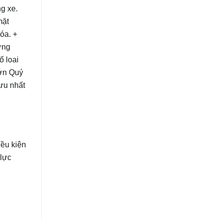
g xe.
mặt
óa. +
ơng
ố loai
lớn Quý
ưu nhất
iều kiện
 lực