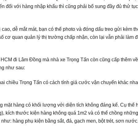
ến đối với hàng nhập khẩu thì cũng phải bổ sung đầy đủ thử tụ
ị cao, dễ mắt mát, bạn có thể photo và đóng dấu treo gửi kèm t
 số cơ quan quản lý thị trường chấp nhận, còn lại vẫn phải làm 
ừ HCM đi Lâm Đồng mà nhà xe Trọng Tấn còn cũng cấp thêm về
ng như sau:
ai chiều Trọng Tấn có cách tính giá cước vận chuyển khác nh
ng mặt hàng có khối lượng với diện tích không đáng kể. Cụ thể
kg), kích thước kiện hàng không quá 1m2 và có thể chồng nhữn
 như: hàng phụ kiện bằng sắt, đá, gạch men, bột trét, sơn nước