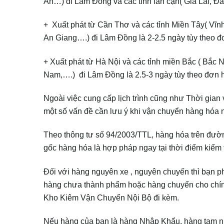
An…) đi Lâm Đồng và các tỉnh lân cận( Gia Lai, Đ
+ Xuất phát từ Cần Thơ và các tỉnh Miền Tây( Vĩn
An Giang….) đi Lâm Đồng là 2-2.5 ngày tùy theo đ
+ Xuất phát từ Hà Nội và các tỉnh miền Bắc ( Bắ
Nam,….) đi Lâm Đồng là 2.5-3 ngày tùy theo đơn 
Ngoài việc cung cấp lịch trình cũng như Thời gi
một số vấn đề cần lưu ý khi vận chuyển hàng hóa 
Theo thông tư số 94/2003/TTL, hàng hóa trên đư
gốc hàng hóa là hợp pháp ngay tại thời điểm kiểm t
Đối với hàng nguyên xe , nguyên chuyến thì bạn 
hàng chưa thành phẩm hoặc hàng chuyển cho chính 
Kho Kiêm Vận Chuyển Nội Bộ đi kèm.
Nếu hàng của bạn là hàng Nhập Khẩu, hàng tạm n