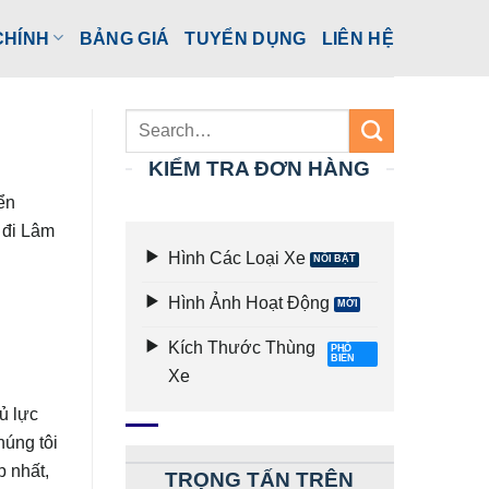
CHÍNH
BẢNG GIÁ
TUYỂN DỤNG
LIÊN HỆ
KIỂM TRA ĐƠN HÀNG
ển
 đi Lâm
Hình Các Loại Xe
Hình Ảnh Hoạt Động
Kích Thước Thùng
Xe
ủ lực
húng tôi
p nhất,
TRỌNG TẤN TRÊN