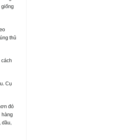
c giống
heo
đúng thủ
 cách
au. Cụ
 hơn đó
g hàng
, dầu,