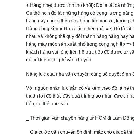
+ Hàng nhẹ( được tính tho khối): Đó là tất cả nhữ
Cụ thể hơn đó là những hàng có trọng lượng nặng (
hàng này chỉ có thể xếp chồng lên nóc xe, không
Hàng cồng kềnh( Được tính theo mét xe) Đó là tất
nhau và không thể quy đổi thành hàng nặng hay hà
hàng máy móc sản xuát nhỏ trong công nghiệp => Đ
khách hàng vui lòng liên hệ trực tiếp để được tư 
để tiết kiệm chi phí vận chuyển.
Năng lực của nhà vận chuyển cũng sẽ quyết định
Với nguồn nhân lực sẵn có và kèm theo đó là hệ th
thuận lợi để thúc đẩy quá trình giao nhận được nh
trên, cụ thể như sau:
_ Thời gian vận chuyển hàng từ HCM đi Lâm Đồng 
_ Giá cước vận chuyển ổn định mặc cho giá cả thị