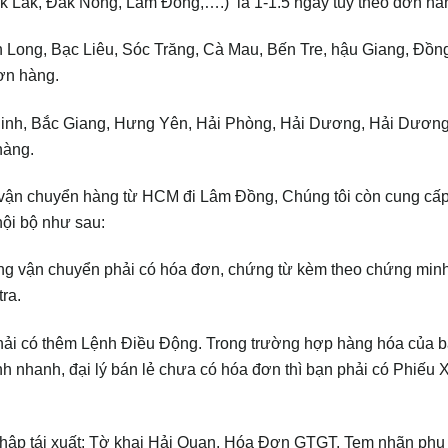
ak Lak, Đak Nông, Lâm Đồng,….) là 1-1.5 ngày tùy theo đơn hà
h Long, Bạc Liêu, Sóc Trăng, Cà Mau, Bến Tre, hậu Giang, Đồn
ơn hàng.
c Ninh, Bắc Giang, Hưng Yên, Hải Phòng, Hải Dương, Hải Dươn
hàng.
an vận chuyển hàng từ HCM đi Lâm Đồng, Chúng tôi còn cung cấ
nội bộ như sau:
ờng vận chuyển phải có hóa đơn, chứng từ kèm theo chứng min
ra.
phải có thêm Lệnh Điều Động. Trong trường hợp hàng hóa của b
nhanh, đại lý bán lẻ chưa có hóa đơn thì bạn phải có Phiếu 
hập tái xuất: Tờ khai Hải Quan, Hóa Đơn GTGT, Tem nhãn phụ