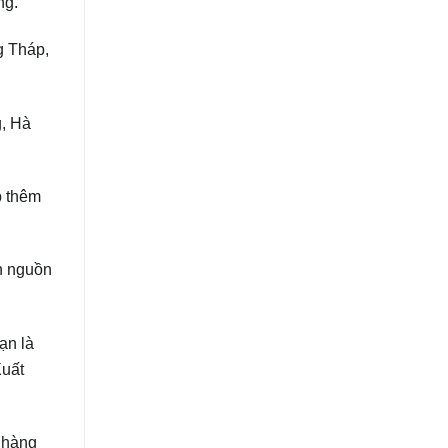
ng.
g Tháp,
g, Hà
p thêm
h nguồn
ạn là
Xuất
 hàng