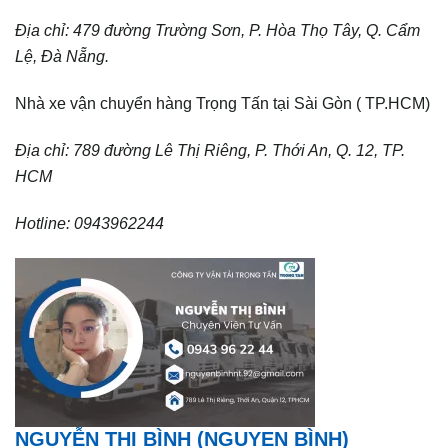
Địa chỉ: 479 đường
Trường Sơn, P. Hòa
Thọ Tây, Q. Cẩm
Lệ, Đà Nẵng.
Nhà xe vận chuyển hàng Trọng Tấn tại Sài Gòn ( TP.HCM)
Địa chỉ: 789 đường Lê Thị Riêng, P. Thới An, Q. 12, TP.
HCM
Hotline: 0943962244
NGUYỄN THỊ BÌNH (NGUYEN BÌNH)