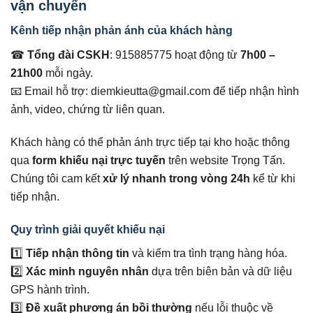
vận chuyển
Kênh tiếp nhận phản ánh của khách hàng
☎
Tổng đài CSKH
: 915885775 hoạt động từ
7h00 –
21h00
mỗi ngày.
📧 Email hỗ trợ: diemkieutta@gmail.com để tiếp nhận hình
ảnh, video, chứng từ liên quan.
Khách hàng có thể phản ánh trực tiếp tại kho hoặc thông
qua
form khiếu nại trực tuyến
trên website Trọng Tấn.
Chúng tôi cam kết
xử lý nhanh trong vòng 24h
kể từ khi
tiếp nhận.
Quy trình giải quyết khiếu nại
1️⃣
Tiếp nhận thông tin
và kiểm tra tình trạng hàng hóa.
2️⃣
Xác minh nguyên nhân
dựa trên biên bản và dữ liệu
GPS hành trình.
3️⃣
Đề xuất phương án bồi thường
nếu lỗi thuộc về