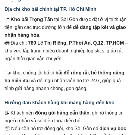
Địa chỉ kho bãi chính tại TP. Hồ Chí Minh
📍
Kho bãi Trọng Tấn
tại Sài Gòn được đặt ở vị trí thuận
tiện, gần các trục đường lớn để
dễ dàng tập kết và giao
nhận hàng hóa
.
🚛 Địa chỉ:
789 Lê Thị Riêng, P.Thới An, Q.12, TP.HCM
–
khu vực tập trung nhiều doanh nghiệp logistics, giúp rút
ngắn thời gian vận chuyển.
Tại kho, chúng tôi bố trí
bãi đỗ rộng rãi, hệ thống nâng
hạ hiện đại
và đội ngũ nhân viên hỗ trợ 24/7, giúp quá
trình gửi hàng nhanh chóng, gọn gàng.
Hướng dẫn khách hàng khi mang hàng đến kho
📝 Khách nên
đóng gói hàng cẩn thận
, ghi rõ thông tin
người nhận và số điện thoại liên hệ.
📦 Nếu cần hỗ trợ đóng gói, kho Sài Gòn có
dịch vụ bọc