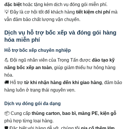
đặc biệt
hoặc tặng kèm dịch vụ đóng gói miễn phí.
💡 Đây là cơ hội tốt để khách hàng
tiết kiệm chi phí
mà
vẫn đảm bảo chất lượng vận chuyển.
Dịch vụ hỗ trợ bốc xếp và đóng gói hàng
hóa miễn phí
Hỗ trợ bốc xếp chuyên nghiệp
💪 Đội ngũ nhân viên của Trọng Tấn được
đào tạo kỹ
năng bốc xếp an toàn
, giúp giảm thiểu hư hỏng hàng
hóa.
🚚 Hỗ trợ
từ khi nhận hàng đến khi giao hàng
, đảm bảo
hàng luôn ở trạng thái nguyên vẹn.
Dịch vụ đóng gói đa dạng
📦 Cung cấp
thùng carton, bao bì, màng PE, kiện gỗ
phù hợp từng loại hàng.
🛡 Đặc biệt với hàng dễ vỡ, chúng tôi
gia cố thêm lớp