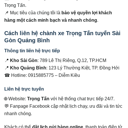
Trọng Tấn.
📌 Mục tiêu của chúng tôi là
bảo vệ quyền lợi khách
hàng một cách minh bạch và nhanh chóng
.
Cách liên hệ chành xe Trọng Tấn tuyến Sài
Gòn Quảng Bình
Thông tin liên hệ trực tiếp
📍
Kho Sài Gòn
: 789 Lê Thị Riêng, Q.12, TP.HCM
📍
Kho Quảng Bình
: 123 Lý Thường Kiệt, TP. Đồng Hới
☎ Hotline: 0915885775 – Diễm Kiều
Liên hệ trực tuyến
🌐 Website:
Trọng Tấn
với hệ thống chat trực tiếp 24/7.
💬 Fanpage Facebook cập nhật lịch chạy, ưu đãi và tin tức
nhanh chóng.
Khách có thể
đặt lịch gửi hàng online
, thanh toán điện tử