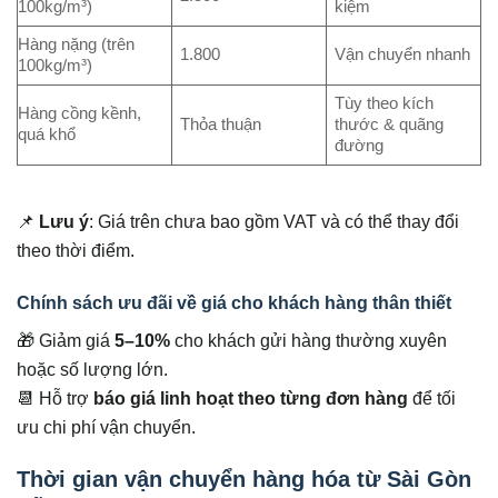
100kg/m³)
kiệm
Hàng nặng (trên
1.800
Vận chuyển nhanh
100kg/m³)
Tùy theo kích
Hàng cồng kềnh,
Thỏa thuận
thước & quãng
quá khổ
đường
📌
Lưu ý
: Giá trên chưa bao gồm VAT và có thể thay đổi
theo thời điểm.
Chính sách ưu đãi về giá cho khách hàng thân thiết
🎁 Giảm giá
5–10%
cho khách gửi hàng thường xuyên
hoặc số lượng lớn.
📆 Hỗ trợ
báo giá linh hoạt theo từng đơn hàng
để tối
ưu chi phí vận chuyển.
Thời gian vận chuyển hàng hóa từ Sài Gòn