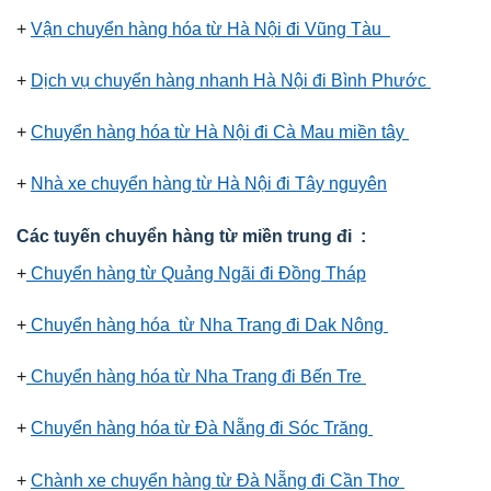
+
Vận chuyển hàng hóa từ Hà Nội đi Vũng Tàu
+
Dịch vụ chuyển hàng nhanh Hà Nội đi Bình Phước
+
Chuyển hàng hóa từ Hà Nội đi Cà Mau miền tây
+
Nhà xe chuyển hàng từ Hà Nội đi Tây nguyên
Các tuyến chuyển hàng từ miền trung đi :
+
Chuyển hàng từ Quảng Ngãi đi Đồng Tháp
+
Chuyển hàng hóa từ Nha Trang đi Dak Nông
+
Chuyển hàng hóa từ Nha Trang đi Bến Tre
+
Chuyển hàng hóa từ Đà Nẵng đi Sóc Trăng
+
Chành xe chuyển hàng từ Đà Nẵng đi Cần Thơ