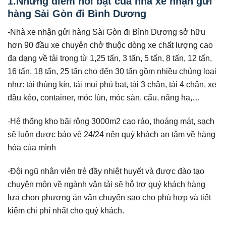
1.Những điểm nổi bật của nhà xe nhận gửi
hàng Sài Gòn đi Bình Dương
-Nhà xe nhận gửi hàng Sài Gòn đi Bình Dương sở hữu
hơn 90 đầu xe chuyên chở thuộc dòng xe chất lượng cao
đa dạng về tải trọng từ 1,25 tấn, 3 tấn, 5 tấn, 8 tấn, 12 tấn,
16 tấn, 18 tấn, 25 tấn cho đến 30 tấn gồm nhiều chủng loại
như: tải thùng kín, tải mui phủ bạt, tải 3 chân, tải 4 chân, xe
đầu kéo, container, móc lùn, móc sàn, cẩu, nâng hạ,…
-Hệ thống kho bãi rộng 3000m2 cao ráo, thoáng mát, sạch
sẽ luôn được bảo vệ 24/24 nên quý khách an tâm về hàng
hóa của mình
-Đội ngũ nhân viên trẻ đầy nhiệt huyết và được đào tạo
chuyên môn về ngành vận tải sẽ hỗ trợ quý khách hàng
lựa chọn phương án vận chuyển sao cho phù hợp và tiết
kiệm chi phí nhất cho quý khách.