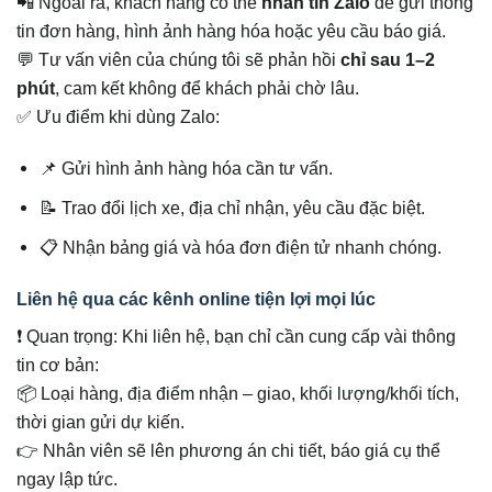
📲 Ngoài ra, khách hàng có thể
nhắn tin Zalo
để gửi thông
tin đơn hàng, hình ảnh hàng hóa hoặc yêu cầu báo giá.
💬 Tư vấn viên của chúng tôi sẽ phản hồi
chỉ sau 1–2
phút
, cam kết không để khách phải chờ lâu.
✅ Ưu điểm khi dùng Zalo:
📌 Gửi hình ảnh hàng hóa cần tư vấn.
📝 Trao đổi lịch xe, địa chỉ nhận, yêu cầu đặc biệt.
📋 Nhận bảng giá và hóa đơn điện tử nhanh chóng.
Liên hệ qua các kênh online tiện lợi mọi lúc
❗ Quan trọng: Khi liên hệ, bạn chỉ cần cung cấp vài thông
tin cơ bản:
📦 Loại hàng, địa điểm nhận – giao, khối lượng/khối tích,
thời gian gửi dự kiến.
👉 Nhân viên sẽ lên phương án chi tiết, báo giá cụ thể
ngay lập tức.