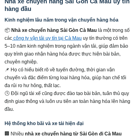
Nhà xe chuyển hàng Sài Gòn Cà Mau uy tín
hàng đầu
Kinh nghiệm lâu năm trong vận chuyển hàng hóa
📦
Nhà xe chuyển hàng Sài Gòn Cà Mau
là một trong số
các
công ty vận tải uy tín tại Cà Mau
uy tín thường có trên
5–10 năm kinh nghiệm trong ngành vận tải, giúp đảm bảo
quy trình giao nhận hàng hóa được thực hiện bài bản,
chuyên nghiệp.
📌 Họ có hiểu biết rõ về tuyến đường, thời gian vận
chuyển và đặc điểm từng loại hàng hóa, giúp hạn chế tối
đa rủi ro hư hỏng, thất lạc.
🕓 Đội ngũ tài xế cũng được đào tạo bài bản, tuân thủ quy
định giao thông và luôn ưu tiên an toàn hàng hóa lên hàng
đầu.
Hệ thống kho bãi và xe tải hiện đại
🏢 Nhiều
nhà xe chuyển hàng từ Sài Gòn đi Cà Mau