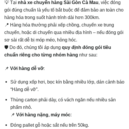
💡 Tại
nhà xe chuyển hàng Sài Gòn Cà Mau
, việc đóng
gói đúng chuẩn là yếu tố bắt buộc để đảm bảo an toàn cho
hàng hóa trong suốt hành trình dài hơn 300km.
📍 Hàng hóa thường phải xếp chồng, chuyển xe trung
chuyển, hoặc di chuyển qua nhiều địa hình – nếu đóng gói
sơ sài rất dễ bị móp méo, hỏng hóc.
🛡️ Do đó, chúng tôi áp dụng
quy định đóng gói tiêu
chuẩn riêng cho từng nhóm hàng
như sau:
📌
Với hàng dễ vỡ
:
Sử dụng xốp hơi, bọc kín bằng nhiều lớp, dán cảnh báo
“Hàng dễ vỡ”.
Thùng carton phải dày, có vách ngăn nếu nhiều sản
phẩm nhỏ.
📌
Với hàng nặng, máy móc
:
Đóng pallet gỗ hoặc sắt nếu trên 50kg.