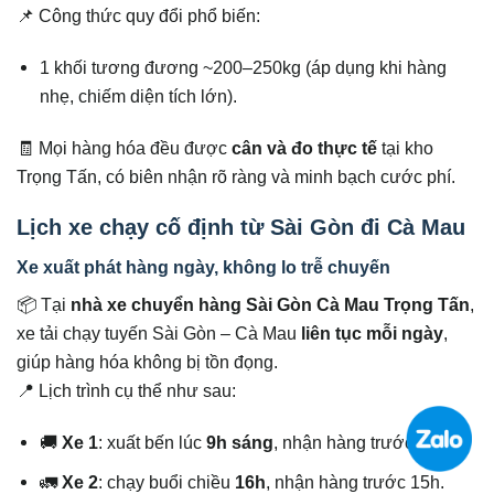
📌 Công thức quy đổi phổ biến:
1 khối tương đương ~200–250kg (áp dụng khi hàng
nhẹ, chiếm diện tích lớn).
🧾 Mọi hàng hóa đều được
cân và đo thực tế
tại kho
Trọng Tấn, có biên nhận rõ ràng và minh bạch cước phí.
Lịch xe chạy cố định từ Sài Gòn đi Cà Mau
Xe xuất phát hàng ngày, không lo trễ chuyến
📦 Tại
nhà xe chuyển hàng Sài Gòn Cà Mau Trọng Tấn
,
xe tải chạy tuyến Sài Gòn – Cà Mau
liên tục mỗi ngày
,
giúp hàng hóa không bị tồn đọng.
📍 Lịch trình cụ thể như sau:
🚚
Xe 1
: xuất bến lúc
9h sáng
, nhận hàng trước 8h.
🚛
Xe 2
: chạy buổi chiều
16h
, nhận hàng trước 15h.