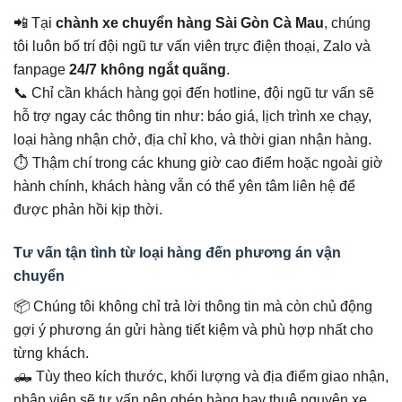
📲 Tại
chành xe chuyển hàng Sài Gòn Cà Mau
, chúng
tôi luôn bố trí đội ngũ tư vấn viên trực điện thoại, Zalo và
fanpage
24/7 không ngắt quãng
.
📞 Chỉ cần khách hàng gọi đến hotline, đội ngũ tư vấn sẽ
hỗ trợ ngay các thông tin như: báo giá, lịch trình xe chạy,
loại hàng nhận chở, địa chỉ kho, và thời gian nhận hàng.
⏱️ Thậm chí trong các khung giờ cao điểm hoặc ngoài giờ
hành chính, khách hàng vẫn có thể yên tâm liên hệ để
được phản hồi kịp thời.
Tư vấn tận tình từ loại hàng đến phương án vận
chuyển
📦 Chúng tôi không chỉ trả lời thông tin mà còn chủ động
gợi ý phương án gửi hàng tiết kiệm và phù hợp nhất cho
từng khách.
🛻 Tùy theo kích thước, khối lượng và địa điểm giao nhận,
nhân viên sẽ tư vấn nên ghép hàng hay thuê nguyên xe,