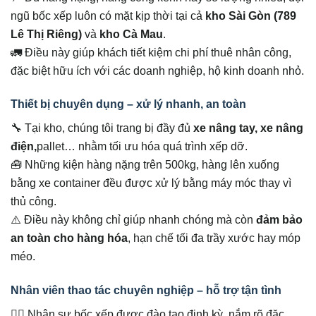
ngũ bốc xếp luôn có mặt kịp thời tại cả
kho Sài Gòn (789
Lê Thị Riêng)
và
kho Cà Mau
.
🚛 Điều này giúp khách tiết kiệm chi phí thuê nhân công,
đặc biệt hữu ích với các doanh nghiệp, hộ kinh doanh nhỏ.
Thiết bị chuyên dụng – xử lý nhanh, an toàn
🔧 Tại kho, chúng tôi trang bị đầy đủ
xe nâng tay, xe nâng
điện,
pallet… nhằm tối ưu hóa quá trình xếp dỡ.
🧰 Những kiện hàng nặng trên 500kg, hàng lên xuống
bằng xe container đều được xử lý bằng máy móc thay vì
thủ công.
⚠️ Điều này không chỉ giúp nhanh chóng mà còn
đảm bảo
an toàn cho hàng hóa
, hạn chế tối đa trầy xước hay móp
méo.
Nhân viên thao tác chuyên nghiệp – hỗ trợ tận tình
👷‍♂️ Nhân sự bốc xếp được đào tạo định kỳ, nắm rõ đặc