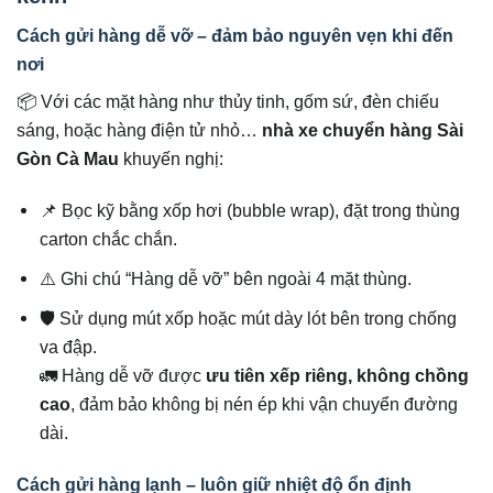
Cách gửi hàng dễ vỡ – đảm bảo nguyên vẹn khi đến
nơi
📦 Với các mặt hàng như thủy tinh, gốm sứ, đèn chiếu
sáng, hoặc hàng điện tử nhỏ…
nhà xe chuyển hàng Sài
Gòn Cà Mau
khuyến nghị:
📌 Bọc kỹ bằng xốp hơi (bubble wrap), đặt trong thùng
carton chắc chắn.
⚠️ Ghi chú “Hàng dễ vỡ” bên ngoài 4 mặt thùng.
🛡️ Sử dụng mút xốp hoặc mút dày lót bên trong chống
va đập.
🚛 Hàng dễ vỡ được
ưu tiên xếp riêng, không chồng
cao
, đảm bảo không bị nén ép khi vận chuyển đường
dài.
Cách gửi hàng lạnh – luôn giữ nhiệt độ ổn định