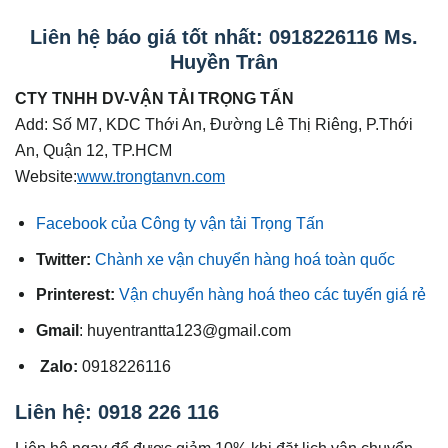
Liên hệ báo giá tốt nhất: 0918226116 Ms.
Huyền Trân
CTY TNHH DV-VẬN TẢI TRỌNG TẤN
Add: Số M7, KDC Thới An, Đường Lê Thị Riêng, P.Thới
An, Quận 12, TP.HCM
Website:
www.trongtanvn.com
Facebook của Công ty vận tải Trọng Tấn
Twitter:
Chành xe vận chuyển hàng hoá toàn quốc
Printerest:
Vận chuyển hàng hoá theo các tuyến giá rẻ
Gmail
: huyentrantta123@gmail.com
Zalo:
0918226116
Liên hệ: 0918 226 116
Liên hệ ngay để được giảm 10% khi đặt lịch vận chuyển