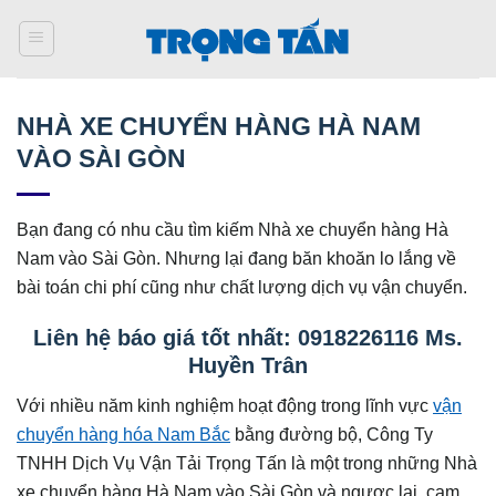
Bỏ
qua
nội
dung
NHÀ XE CHUYỂN HÀNG HÀ NAM
VÀO SÀI GÒN
Bạn đang có nhu cầu tìm kiếm Nhà xe chuyển hàng Hà
Nam vào Sài Gòn. Nhưng lại đang băn khoăn lo lắng về
bài toán chi phí cũng như chất lượng dịch vụ vận chuyển.
Liên hệ báo giá tốt nhất: 0918226116 Ms.
Huyền Trân
Với nhiều năm kinh nghiệm hoạt động trong lĩnh vực
vận
chuyển hàng hóa Nam Bắc
bằng đường bộ, Công Ty
TNHH Dịch Vụ Vận Tải Trọng Tấn là một trong những Nhà
xe chuyển hàng Hà Nam vào Sài Gòn và ngược lại, cam