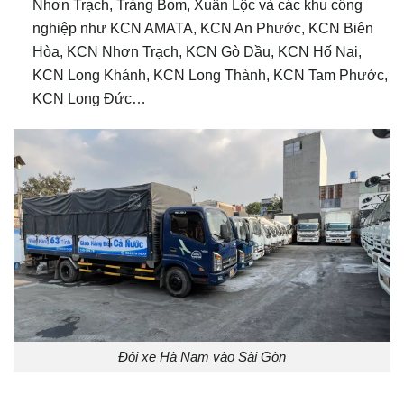
Nhơn Trạch, Trảng Bom, Xuân Lộc và các khu công
nghiệp như KCN AMATA, KCN An Phước, KCN Biên
Hòa, KCN Nhơn Trạch, KCN Gò Dầu, KCN Hố Nai,
KCN Long Khánh, KCN Long Thành, KCN Tam Phước,
KCN Long Đức…
Đội xe Hà Nam vào Sài Gòn