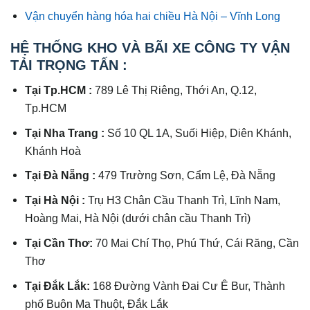
Vận chuyển hàng hóa hai chiều Hà Nội – Vĩnh Long
HỆ THỐNG KHO VÀ BÃI XE CÔNG TY VẬN
TẢI TRỌNG TẤN :
Tại Tp.HCM :
789 Lê Thị Riêng, Thới An, Q.12,
Tp.HCM
Tại Nha Trang :
Số 10 QL 1A, Suối Hiệp, Diên Khánh,
Khánh Hoà
Tại Đà Nẵng :
479 Trường Sơn, Cẩm Lệ, Đà Nẵng
Tại Hà Nội :
Trụ H3 Chân Cầu Thanh Trì, Lĩnh Nam,
Hoàng Mai, Hà Nội (dưới chân cầu Thanh Trì)
Tại Cần Thơ:
70 Mai Chí Thọ, Phú Thứ, Cái Răng, Cần
Thơ
Tại Đắk Lắk:
168 Đường Vành Đai Cư Ê Bur, Thành
phố Buôn Ma Thuột, Đắk Lắk