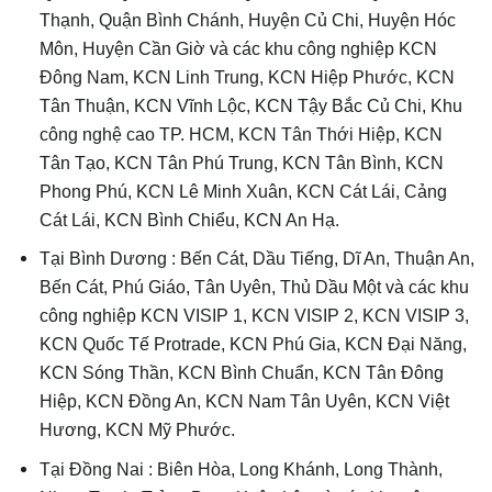
Thạnh, Quận Bình Chánh, Huyện Củ Chi, Huyện Hóc
Môn, Huyện Cần Giờ và các khu công nghiệp KCN
Đông Nam, KCN Linh Trung, KCN Hiệp Phước, KCN
Tân Thuận, KCN Vĩnh Lộc, KCN Tậy Bắc Củ Chi, Khu
công nghệ cao TP. HCM, KCN Tân Thới Hiệp, KCN
Tân Tạo, KCN Tân Phú Trung, KCN Tân Bình, KCN
Phong Phú, KCN Lê Minh Xuân, KCN Cát Lái, Cảng
Cát Lái, KCN Bình Chiểu, KCN An Hạ.
Tại Bình Dương : Bến Cát, Dầu Tiếng, Dĩ An, Thuận An,
Bến Cát, Phú Giáo, Tân Uyên, Thủ Dầu Một và các khu
công nghiệp KCN VISIP 1, KCN VISIP 2, KCN VISIP 3,
KCN Quốc Tế Protrade, KCN Phú Gia, KCN Đại Năng,
KCN Sóng Thần, KCN Bình Chuẩn, KCN Tân Đông
Hiệp, KCN Đồng An, KCN Nam Tân Uyên, KCN Việt
Hương, KCN Mỹ Phước.
Tại Đồng Nai : Biên Hòa, Long Khánh, Long Thành,