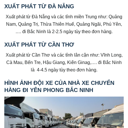
XUẤT PHÁT TỪ ĐÀ NẴNG
Xuất phát từ Đà Nẵng và các tỉnh miền Trung như: Quảng
Nam, Quảng Trị, Thừa Thiên Huế, Quảng Ngãi, Phú Yên,
…. đi Bắc Ninh là 2-2.5 ngày tùy theo đơn hàng.
XUẤT PHÁT TỪ CẦN THƠ
Xuất phát từ Cần Thơ và các tỉnh lân cận như: Vĩnh Long,
Cà Mau, Bến Tre, Hậu Giang, Kiên Ginag,…. đi Bắc Ninh
là 4-4.5 ngày tùy theo đơn hàng.
HÌNH ẢNH ĐỘI XE CỦA NHÀ XE CHUYỂN
HÀNG ĐI YÊN PHONG BẮC NINH