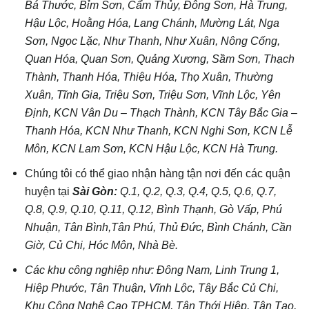
Bá Thước, Bỉm Sơn, Cẩm Thủy, Đông Sơn, Hà Trung,
Hậu Lộc, Hoằng Hóa, Lang Chánh, Mường Lát, Nga
Sơn, Ngọc Lặc, Như Thanh, Như Xuân, Nông Cống,
Quan Hóa, Quan Sơn, Quảng Xương, Sầm Sơn, Thạch
Thành, Thanh Hóa, Thiệu Hóa, Thọ Xuân, Thường
Xuân, Tĩnh Gia, Triệu Sơn, Triệu Sơn, Vĩnh Lộc, Yên
Định, KCN Vân Du – Thạch Thành, KCN Tây Bắc Gia –
Thanh Hóa, KCN Như Thanh, KCN Nghi Sơn, KCN Lễ
Môn, KCN Lam Sơn, KCN Hậu Lộc, KCN Hà Trung.
Chúng tôi có thể giao nhận hàng tận nơi đến các quận
huyện tại
Sài Gòn:
Q.1, Q.2, Q.3, Q.4, Q.5, Q.6, Q.7,
Q.8, Q.9, Q.10, Q.11, Q.12, Bình Thạnh, Gò Vấp, Phú
Nhuận, Tân Bình,Tân Phú, Thủ Đức, Bình Chánh, Cần
Giờ, Củ Chi, Hóc Môn, Nhà Bè.
Các khu công nghiệp như: Đông Nam, Linh Trung 1,
Hiệp Phước, Tân Thuận, Vĩnh Lộc, Tây Bắc Củ Chi,
Khu Công Nghệ Cao TPHCM, Tân Thới Hiệp, Tân Tạo,