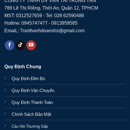
CÔNG TY TNHH DV VẬN TẢI TRỌNG TẤN
789 Lê Thị Riêng, Thới An, Quận 12, TPHCM
MST: 0312527659 - Tel: 028 62590486
Hotline: 0945747477 - 0913959585
EmaiL: Tranthanhdoanshs@gmail.com
Quy Định Chung
Quy Định Đền Bù
Quy Định Vận Chuyển
Quy Định Thanh Toán
Chính Sách Bảo Mật
Câu Hỏi Thường Gặp