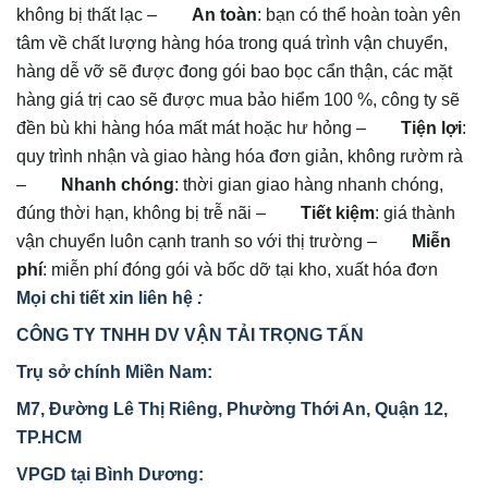
không bị thất lạc –
An toàn
: bạn có thể hoàn toàn yên
tâm về chất lượng hàng hóa trong quá trình vận chuyển,
hàng dễ vỡ sẽ được đong gói bao bọc cẩn thận, các mặt
hàng giá trị cao sẽ được mua bảo hiểm 100 %, công ty sẽ
đền bù khi hàng hóa mất mát hoặc hư hỏng –
Tiện lợi
:
quy trình nhận và giao hàng hóa đơn giản, không rườm rà
–
Nhanh chóng
: thời gian giao hàng nhanh chóng,
đúng thời hạn, không bị trễ nãi –
Tiết kiệm
: giá thành
vận chuyển luôn cạnh tranh so với thị trường –
Miễn
phí
: miễn phí đóng gói và bốc dỡ tại kho, xuất hóa đơn
Mọi chi tiết xin liên hệ
:
CÔNG TY TNHH DV VẬN TẢI TRỌNG TẤN
Trụ
sở
chính Miền Nam:
M7, Đường Lê
Thị
Riêng, Phường Thới An, Quận 12,
TP.HCM
VPGD tại Bình Dương: