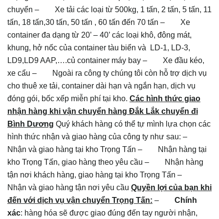
chuyển – Xe tải các loại từ 500kg, 1 tấn, 2 tấn, 5 tấn, 11
tấn, 18 tấn,30 tấn, 50 tấn , 60 tấn đến 70 tấn – Xe
container đa dạng từ 20’ – 40’ các loại khô, đông mát,
khung, hở nốc của container tàu biển và LD-1, LD-3,
LD9,LD9 AAP,….củ container máy bay – Xe đầu kéo,
xe cẩu – Ngoài ra công ty chúng tôi còn hỗ trợ dịch vụ
cho thuê xe tải, container dài hạn và ngắn hạn, dịch vụ
đóng gói, bốc xếp miễn phí tại kho.
Các hình thức giao
nhận hàng khi vận chuyển hàng Đắk Lắk chuyển đi
Bình Dương
Quý khách hàng có thể tự mình lựa chọn các
hình thức nhận và giao hàng của công ty như sau: –
Nhận và giao hàng tại kho Trọng Tấn – Nhận hàng tại
kho Trọng Tấn, giao hàng theo yêu cầu – Nhận hàng
tận nơi khách hàng, giao hàng tại kho Trọng Tấn –
Nhận và giao hàng tận nơi yêu cầu
Quyền lợi của bạn khi
đến với dịch vụ vận chuyển Trọng Tấn:
–
Chính
xác
: hàng hóa sẽ được giao đúng đến tay người nhận,