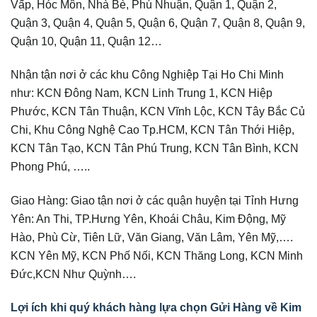
Vấp, Hóc Môn, Nhà Bè, Phú Nhuận, Quận 1, Quận 2,
Quận 3, Quận 4, Quận 5, Quận 6, Quận 7, Quận 8, Quận 9,
Quận 10, Quận 11, Quận 12…
Nhận tận nơi ở các khu Công Nghiệp Tại Ho Chi Minh
như: KCN Đông Nam, KCN Linh Trung 1, KCN Hiệp
Phước, KCN Tân Thuận, KCN Vĩnh Lộc, KCN Tây Bắc Củ
Chi, Khu Công Nghệ Cao Tp.HCM, KCN Tân Thới Hiệp,
KCN Tân Tạo, KCN Tân Phú Trung, KCN Tân Bình, KCN
Phong Phú, …..
Giao Hàng: Giao tận nơi ở các quận huyện tại Tỉnh Hưng
Yên: An Thi, TP.Hưng Yên, Khoái Châu, Kim Động, Mỹ
Hào, Phù Cừ, Tiên Lữ, Văn Giang, Văn Lâm, Yên Mỹ,….
KCN Yên Mỹ, KCN Phố Nối, KCN Thăng Long, KCN Minh
Đức,KCN Như Quỳnh….
Lợi ích khi quý khách hàng lựa chọn Gửi Hàng về Kim