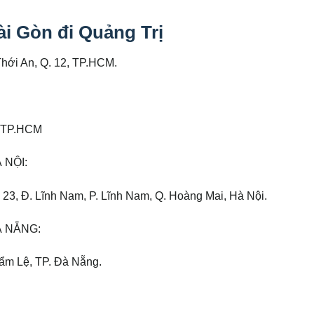
ài Gòn đi Quảng Trị
Thới An, Q. 12, TP.HCM.
12 TP.HCM
 NỘI:
õ 23, Đ. Lĩnh Nam, P. Lĩnh Nam, Q. Hoàng Mai, Hà Nội.
À NẴNG:
Cẩm Lệ, TP. Đà Nẵng.