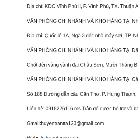
Địa chỉ: KDC Vĩnh Phú II, P. Vĩnh Phú, TX. Thuận
VĂN PHÒNG CHI NHÁNH VÀ KHO HÀNG TẠI N
Địa chỉ: Quốc lộ 1A, Ngã 3 dốc nhà máy sợi, TP. 
VĂN PHÒNG CHI NHÁNH VÀ KHO HÀNG TẠI Đắk
Chốt đèn vàng vành đai Châu Sơn, Mười Tháng Ba
VĂN PHÒNG CHI NHÁNH VÀ KHO HÀNG TẠI Cầ
Số 188 Đường dẫn cầu Cần Thơ, P. Hưng Thạnh, 
Liên hệ: 0918226116 ms Trân để được hỗ trợ và báo
Gmail:huyentrantta123@gmail.com
Website:
trongtanvn.com