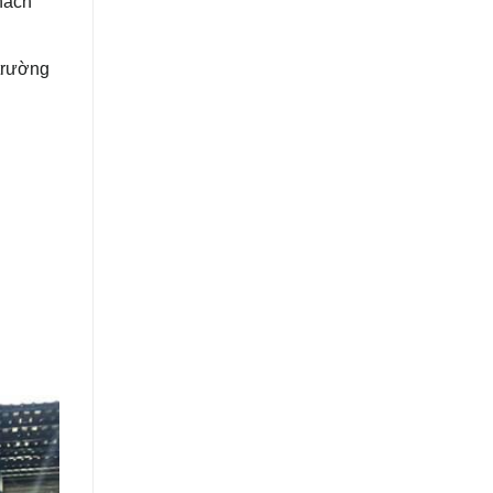
hách
 trường