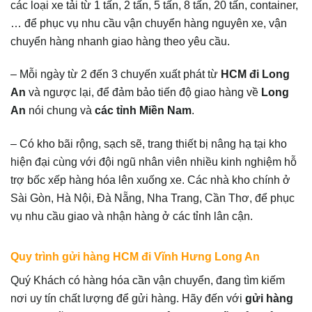
các loại xe tải từ 1 tấn, 2 tấn, 5 tấn, 8 tấn, 20 tấn, container,
… để phục vụ nhu cầu vận chuyển hàng nguyên xe, vận
chuyển hàng nhanh giao hàng theo yêu cầu.
– Mỗi ngày từ 2 đến 3 chuyến xuất phát từ
HCM đi Long
An
và ngược lại, để đảm bảo tiến độ giao hàng về
Long
An
nói chung và
các tỉnh Miền Nam
.
– Có kho bãi rộng, sạch sẽ, trang thiết bị nâng hạ tại kho
hiện đại cùng với đội ngũ nhân viên nhiều kinh nghiệm hỗ
trợ bốc xếp hàng hóa lên xuống xe. Các nhà kho chính ở
Sài Gòn, Hà Nội, Đà Nẵng, Nha Trang, Cần Thơ, để phục
vụ nhu cầu giao và nhận hàng ở các tỉnh lân cận.
Quy trình gửi hàng HCM đi Vĩnh Hưng Long An
Quý Khách có hàng hóa cần vận chuyển, đang tìm kiếm
nơi uy tín chất lượng để gửi hàng. Hãy đến với
gửi hàng