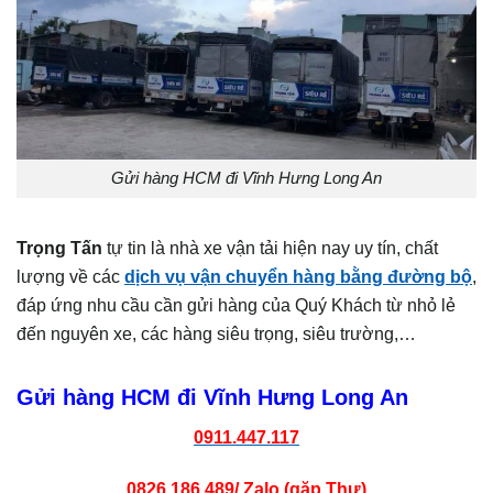
Gửi hàng HCM đi Vĩnh Hưng Long An
Trọng Tấn
tự tin là nhà xe vận tải hiện nay uy tín, chất
lượng về các
dịch vụ vận chuyển hàng bằng đường bộ
,
đáp ứng nhu cầu cần gửi hàng của Quý Khách từ nhỏ lẻ
đến nguyên xe, các hàng siêu trọng, siêu trường,…
Gửi hàng HCM đi Vĩnh Hưng Long An
0911.447.117
0826.186.489/ Zalo (gặp Thư)