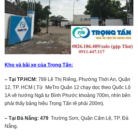
Kho và bãi xe của Trọng Tấn:
– Tại TP.HCM:
789 Lê Thị Riêng, Phường Thới An, Quận
12, TP. HCM ( Từ MeTro Quận 12 chạy dọc theo Quốc Lộ
1A về hướng Ngã tư Bình Phước khoảng 700m, nhìn bên
phải thấy bảng hiệu Trọng Tấn rẽ phải 200m).
– Tại Đà Nẵng: 479
Trường Sơn, Quận Cẩm Lệ, TP. Đà
Nẵng.